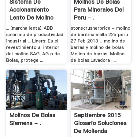
Sistema De
Molinos De Bolas
Accionamiento
Para Minerales Del
Lento De Molino
Peru - .
Sag - .
... (marcha lenta). ABB
stonecrusherprice - molino
sinónimo de productividad
de baritina malla 225 peru
industrial ... Liners: Es el
27 Feb 2013 ... molino de
revestimiento al interior
barras y molino de bolas
del molino SAG, AG o de.
Molino de barras, Molino
Bolas, protege ...
de bolas,Lavadora . ...
Molinos De Bolas
Septiembre 2015
Siemens - .
Glosario Soluciones
De Molienda