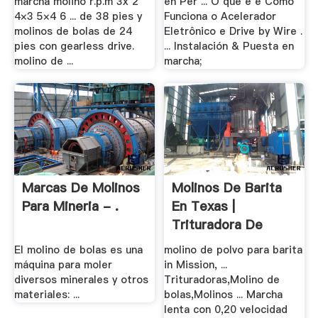
marcha molino r.p.m 3x 2
en Per ... O que é e Como
4×3 5×4 6 ... de 38 pies y
Funciona o Acelerador
molinos de bolas de 24
Eletrônico e Drive by Wire .
pies con gearless drive.
... Instalación & Puesta en
molino de ...
marcha;
Marcas De Molinos
Molinos De Barita
Para Mineria - .
En Texas |
Trituradora De
Molinos
El molino de bolas es una
molino de polvo para barita
máquina para moler
in Mission, ...
diversos minerales y otros
Trituradoras,Molino de
materiales: ...
bolas,Molinos ... Marcha
lenta con 0,20 velocidad