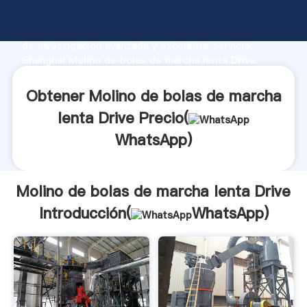
Molino de bolas de marcha lenta Drive fabricante
Agarrando fuerte capacidad de producción, fuerza
de investigación avanzada y excelente servicio,
Shanghai Molino de bolas de marcha lenta Drive
proveedor crea el valor y aporta valores a todos los
clientes.
Obtener Molino de bolas de marcha
lenta Drive Precio(
WhatsApp
)
Molino de bolas de marcha lenta Drive
Introducción(
WhatsApp
)