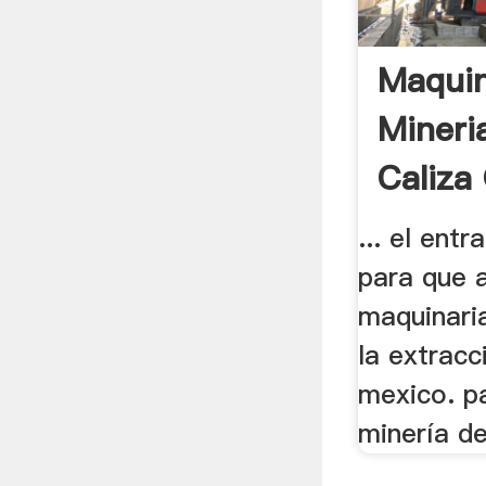
Maqui
Mineri
Caliza
... el entr
para que a
maquinari
la extracc
mexico. p
minería de