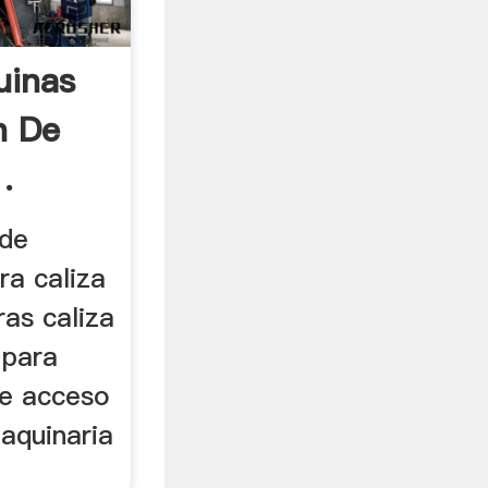
uinas
n De
.
 de
ra caliza
ras caliza
 para
 de acceso
aquinaria