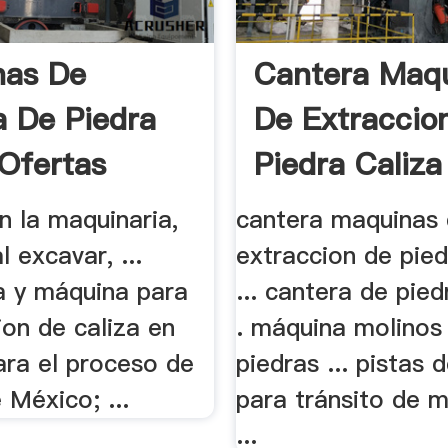
nas De
Cantera Maq
a De Piedra
De Extraccio
 Ofertas
Piedra Caliza 
an la maquinaria,
cantera maquinas
l excavar, ...
extraccion de pied
a y máquina para
... cantera de pied
ion de caliza en
. máquina molinos
ara el proceso de
piedras ... pistas
 México; ...
para tránsito de m
...