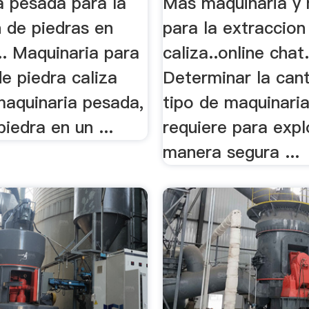
a pesada para la
Más maquinaria y
 de piedras en
para la extraccion
.. Maquinaria para
caliza..online chat. 
e piedra caliza
Determinar la cant
maquinaria pesada,
tipo de maquinari
piedra en un ...
requiere para expl
manera segura ...