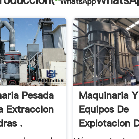
troducción(
WhatsA
aria Pesada
Maquinaria Y
a Extraccion
Equipos De
dras .
Explotacion 
.