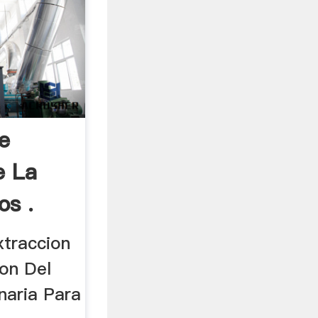
e
e La
os .
xtraccion
ion Del
naria Para