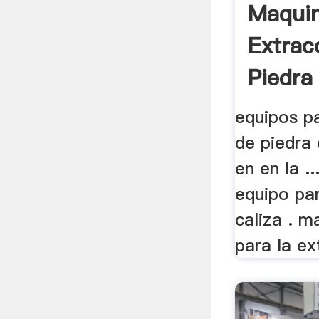
Maquin
Extrac
Piedra 
equipos pa
de piedra 
en en la .
equipo par
caliza . m
para la ex