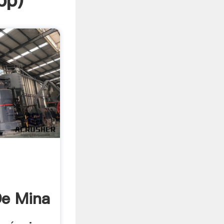
pp
)
De Mina