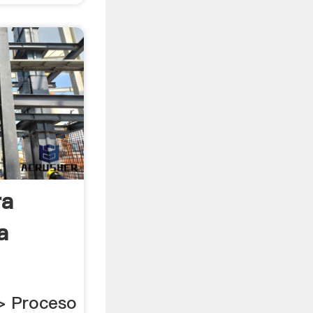
ra
a
>> Proceso