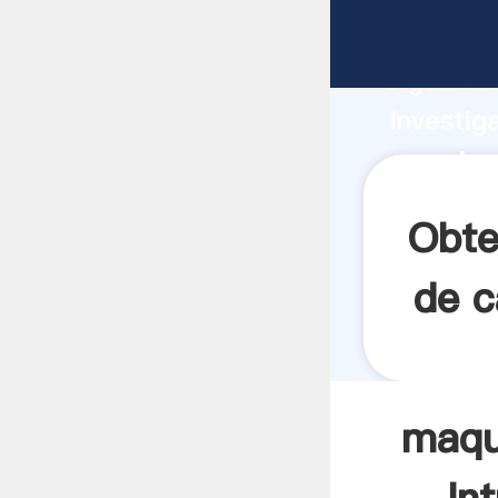
maquinar
Agarrand
investig
maquinar
valor y 
Obte
de c
maqui