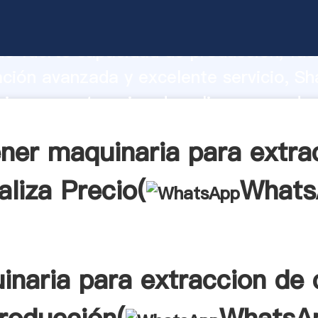
ia para extraccion de caliza fabricant
o fuerte capacidad de producción, fue
ación avanzada y excelente servicio, Sh
ia para extraccion de caliza proveedor
aporta valores a todos los clientes.
ner maquinaria para extra
aliza Precio(
Whats
naria para extraccion de 