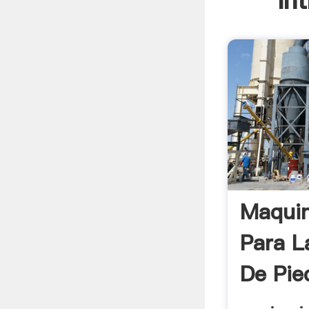
In
Maquin
Para L
De Pie