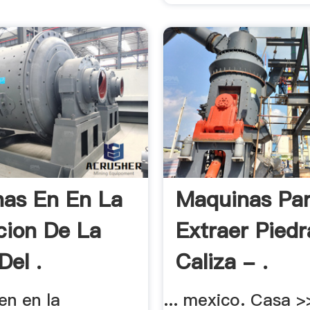
as En En La
Maquinas Pa
cion De La
Extraer Piedr
Del .
Caliza - .
en en la
... mexico. Casa 