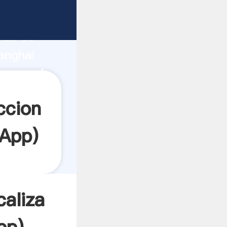
e
rza de
anghai
 crea el
ccion
App
)
caliza