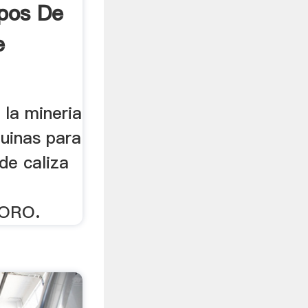
pos De
e
 la mineria
quinas para
de caliza
ORO.