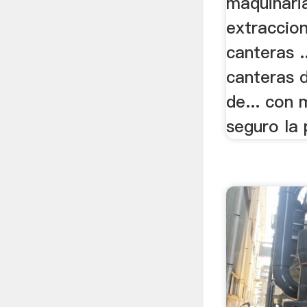
maquinari
extraccion
canteras .
canteras d
de... con 
seguro la 