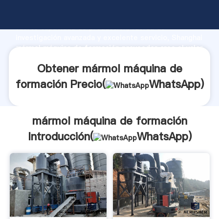
mármol máquina de formación fabricante Agarrando
fuerte capacidad de producción, fuerza de
investigación avanzada y excelente servicio, Shanghai
mármol máquina de formación proveedor crea el valor
y aporta valores a todos los clientes.
Obtener mármol máquina de
formación Precio(
WhatsApp
)
mármol máquina de formación
Introducción(
WhatsApp
)