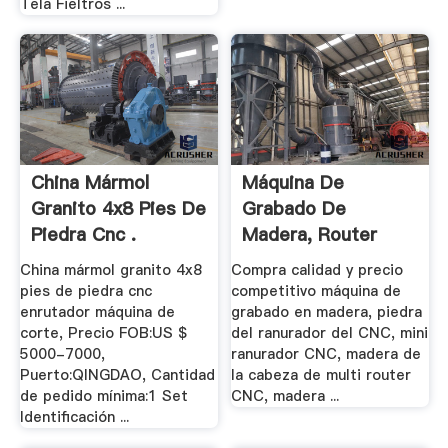
Tela Fieltros ...
China Mármol
Máquina De
Granito 4x8 Pies De
Grabado De
Piedra Cnc .
Madera, Router
CNC, .
China mármol granito 4x8
Compra calidad y precio
pies de piedra cnc
competitivo máquina de
enrutador máquina de
grabado en madera, piedra
corte, Precio FOB:US $
del ranurador del CNC, mini
5000-7000,
ranurador CNC, madera de
Puerto:QINGDAO, Cantidad
la cabeza de multi router
de pedido mínima:1 Set
CNC, madera ...
Identificación ...