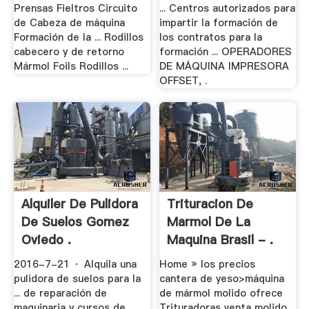
Prensas Fieltros Circuito
... Centros autorizados para
de Cabeza de máquina
impartir la formación de
Formación de la ... Rodillos
los contratos para la
cabecero y de retorno
formación ... OPERADORES
Mármol Foils Rodillos ...
DE MÁQUINA IMPRESORA
OFFSET, .
Alquiler De Pulidora
Trituracion De
De Suelos Gomez
Marmol De La
Oviedo .
Maquina Brasil - .
2016-7-21 · Alquila una
Home » los precios
pulidora de suelos para la
cantera de yeso>máquina
... de reparación de
de mármol molido ofrece
maquinaria y cursos de
Trituradoras venta molido