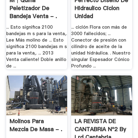
M│quina
Perfecto Diseno De
Peletizador De
Hidraulico Ciclon
Bandeja Venta - .
Unidad
... Esto significa 2100
... ciclón Flora con más de
bandejas m s para la venta,.
3000 fallecidos; ...
Lee Más molino de ... Esto
Conector de presión con
significa 2100 bandejas m s
cilindro de aceite de la
para la venta,. ... 2013
unidad hidráulica. . Nuestro
Venta caliente! Doble anillo
singular Espesador Cónico
de ...
Profundo ...
Molinos Para
LA REVISTA DE
Mezcla De Masa - .
CANTABRIA Nº2 By
Lrd Cantabria .