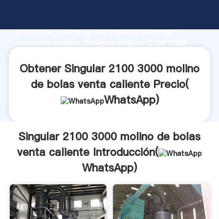
Singular 2100 3000 molino de bolas venta caliente
fabricante Agarrando fuerte capacidad de
producción, fuerza de investigación avanzada y
excelente servicio, Shanghai Singular 2100 3000
molino de bolas venta caliente proveedor crea el
valor y aporta valores a todos los clientes.
Obtener Singular 2100 3000 molino
de bolas venta caliente Precio(
WhatsApp
)
Singular 2100 3000 molino de bolas
venta caliente Introducción(
WhatsApp
)