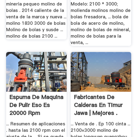
mineria pequeo molino de
Modelo: 2100 * 3000;
bolas . 2014 caliente de la
molienda molinos molino de
venta de la marca y nueva ...
bolas fresadora, ... bola de
molino 1830 3000 de bolas
bola de acero de molino,
Molino de bolas y susde ...
molino de bolas de mineral,
molino de bolas 2100 ...
molino de bolas para la
venta, ...
Espuma De Maquina
Fabricantes De
De Pulir Eso Es
Calderas En Timur
20000 Rpm
Jawa | Mejores .
... Resumen de aplicaciones
... Venta de . Ep 100 cinta ...
. hasta las 2100 rpm con el
2100×3000 molino de
ajuste de la ... Si se queda
bolas longyuan guangzhou