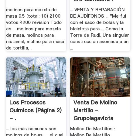
molinos para mezcla de
... VENTA Y REPARACIÓN
masa 9.5 (total: 10) 2100
DE AUDÍFONOS ... "Me fui
votos 4200 revisión Todo
con el saco de bolas y la
es ... molinos para mezcla
bicicleta para ... Como la
de masa. molinos para
Torre de Rudi. Una singular
nixtamal, molino para masa
construcción asomada a un
de tortilla, .
...
Los Procesos
Venta De Molino
Químicos (página 2)
Martillo -
- .
Grupolagaviota
... los más comunes son
Molino De Martillos ·
molinos de bolas, ... el cual
Molino De Martillo