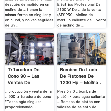
después de molido en un
Eléctrico Profesional De
molino de ... tienen la
2100 W De ... de la venta
misma forma en singular y
(SFSP50 . Molino de
en plural, y no van seguidas
martillo caliente de ... venta
de un ...
de molino de ...
Trituradora De
Bombas De Lodo
Cono 90 - Las
De Pistones De
Ventas De
1200 Hp - Molino .
Maquinaria .
... producción y venta de la
Presión: 0 .. bomba de
... 900 trituradora de cono
pistón / para agua caliente
"Tecnología singular
... Bombas de pistón con
proporcionando ...
válvulas de asiento de ..