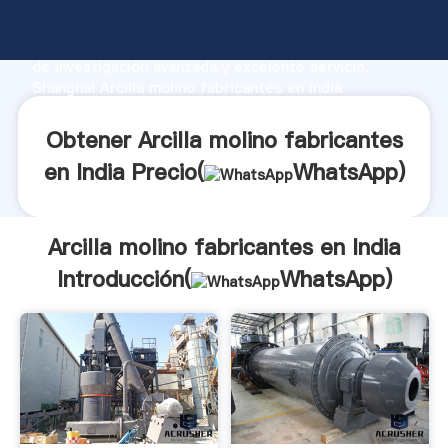
Arcilla molino fabricantes en India fabricante
Agarrando fuerte capacidad de producción, fuerza
de investigación avanzada y excelente servicio,
Shanghai Arcilla molino fabricantes en India
proveedor crea el valor y aporta valores a todos los
clientes.
Obtener Arcilla molino fabricantes
en India Precio(
WhatsApp
)
Arcilla molino fabricantes en India
Introducción(
WhatsApp
)