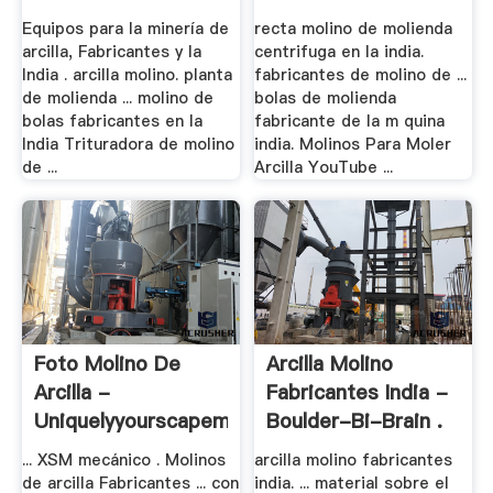
Equipos para la minería de
recta molino de molienda
arcilla, Fabricantes y la
centrifuga en la india.
India . arcilla molino. planta
fabricantes de molino de ...
de molienda ... molino de
bolas de molienda
bolas fabricantes en la
fabricante de la m quina
India Trituradora de molino
india. Molinos Para Moler
de ...
Arcilla YouTube ...
Foto Molino De
Arcilla Molino
Arcilla -
Fabricantes India -
Uniquelyyourscapemay.xyz
Boulder-Bi-Brain .
... XSM mecánico . Molinos
arcilla molino fabricantes
de arcilla Fabricantes ... con
india. ... material sobre el