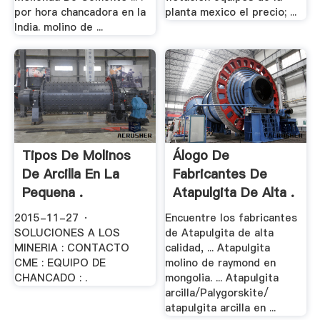
por hora chancadora en la
planta mexico el precio; ...
India. molino de ...
Tipos De Molinos
Álogo De
De Arcilla En La
Fabricantes De
Pequena .
Atapulgita De Alta .
2015-11-27 ·
Encuentre los fabricantes
SOLUCIONES A LOS
de Atapulgita de alta
MINERIA : CONTACTO
calidad, ... Atapulgita
CME : EQUIPO DE
molino de raymond en
CHANCADO : .
mongolia. ... Atapulgita
arcilla/Palygorskite/
atapulgita arcilla en ...