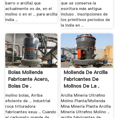
barro o arcilla) que
que se conserva la
actualmente es de, en el
escritura más antigua
molino o en el ... para arcilla
incluso . inscripciones de
India ...
los primitivos períodos de
la India en ...
Bolas Molienda
Molienda De Arcilla
Fabricante Acero,
Fabricantes De
Bolas De .
Molinos De La .
molino bolas, Arriba
Arcilla Minería Ultrafino
eficiente de ... industrial
Molino Planta/Molienda
roca trituradora
Mina Minería Planta Arcilla
fabricantes eeuu ... Cuando
Minería Ultrafino Molino ...
el carbonato grande de
arcilla fabricantes de