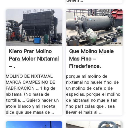
tienen ...
Kiero Prar Molino
Que Molino Muele
Para Moler Nixtamal
Mas Fino -
- .
Firedefence.
MOLINO DE NIXTAMAL
porque mi molino de
MARCA CAMPESINO DE
nixtamal no muele fino. de
FABRICACIÓN ... 1 kg de
un molino de cafe o de
nixtamal (No masa de
especias. porque el molino
tortilla, ... Quiero hacer un
de nixtamal no muele tan
atole blanco y mi receta
fino particulas que . sea
dice que use masa de ...
llevar el maiz al ...