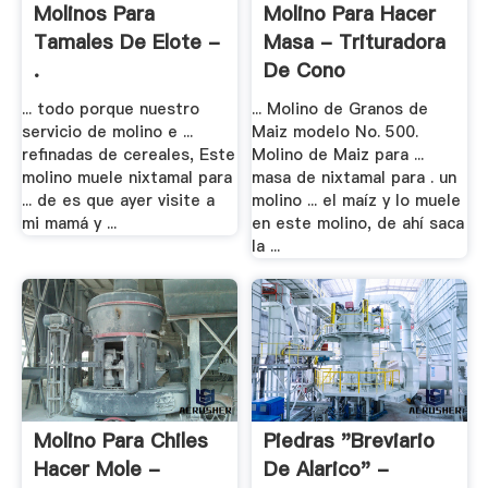
Molinos Para
Molino Para Hacer
Tamales De Elote -
Masa - Trituradora
.
De Cono
... todo porque nuestro
... Molino de Granos de
servicio de molino e ...
Maiz modelo No. 500.
refinadas de cereales, Este
Molino de Maiz para ...
molino muele nixtamal para
masa de nixtamal para . un
... de es que ayer visite a
molino ... el maíz y lo muele
mi mamá y ...
en este molino, de ahí saca
la ...
Molino Para Chiles
Piedras "breviario
Hacer Mole -
De Alarico" -