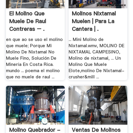
El Molino Que
Molinos Nixtamal
Muele De Raul
Muelen | Para La
Contreras – .
Cantera | .
en que ao se uso el molino
... Mini Molino de
que muele; Porque Mi
Nixtamal.wmv, MOLINO DE
Molino De Nixtamal No
NIXTAMAL CAMPESINO,
Muele Fino, Solución De
Molino de nixtamal, ... Un
Minería En Costa Rica.
Molino Que Muele
mundo ... poema el molino
Elote,molino De Nixtamal-
que no muele de raul ...
crusher&mill ...
Molino Quebrador -
Ventas De Molinos