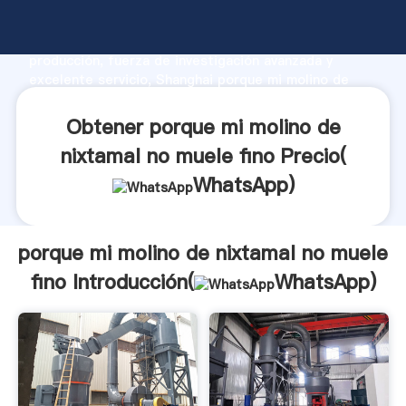
porque mi molino de nixtamal no muele fino
fabricante Agarrando fuerte capacidad de
producción, fuerza de investigación avanzada y
excelente servicio, Shanghai porque mi molino de
nixtamal no muele fino proveedor crea el valor y
aporta valores a todos los clientes.
Obtener porque mi molino de
nixtamal no muele fino Precio(
WhatsApp
)
porque mi molino de nixtamal no muele
fino Introducción(
WhatsApp
)