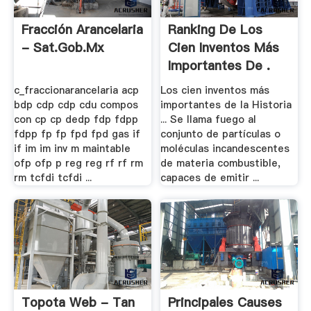
Fracción Arancelaria
Ranking De Los
- Sat.gob.mx
Cien Inventos Más
Importantes De .
c_fraccionarancelaria acp
Los cien inventos más
bdp cdp cdp cdu compos
importantes de la Historia
con cp cp dedp fdp fdpp
... Se llama fuego al
fdpp fp fp fpd fpd gas if
conjunto de partículas o
if im im inv m maintable
moléculas incandescentes
ofp ofp p reg reg rf rf rm
de materia combustible,
rm tcfdi tcfdi ...
capaces de emitir ...
Topota Web - Tan
Principales Causes