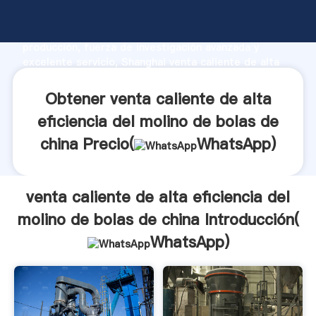
venta caliente de alta eficiencia del molino de bolas
de china fabricante Agarrando fuerte capacidad de
producción, fuerza de investigación avanzada y
excelente servicio, Shanghai venta caliente de alta
eficiencia del molino de bolas de china proveedor
crea el valor y aporta valores a todos los clientes.
Obtener venta caliente de alta
eficiencia del molino de bolas de
china Precio(
WhatsApp
)
venta caliente de alta eficiencia del
molino de bolas de china Introducción(
WhatsApp
)