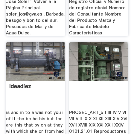
José Soler". Volver a la
Registro Oficial y Número
Página Principal.
de registro oficial Nombre
soler_jos@gva.es
. Barbada,
del Consultante Nombre
besugo y bonito del sur.
del Producto Marca y
Pescados de Mar y de
Fabricante Modelo
Agua Dulce.
Características
Ideadiez
is and in to a was not you i
PROSEC_ART_5 I III IV V VI
of it the be he his but for
VII VIII IX X XI XII XIII XIV XVI
are this that by on at they
XVII XVIII XIX XXI XXII XXIV
with which she or from had
0101.21.01 Reproductores