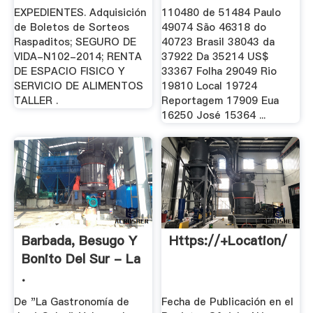
EXPEDIENTES. Adquisición
110480 de 51484 Paulo
de Boletos de Sorteos
49074 São 46318 do
Raspaditos; SEGURO DE
40723 Brasil 38043 da
VIDA-N102-2014; RENTA
37922 Da 35214 US$
DE ESPACIO FISICO Y
33367 Folha 29049 Rio
SERVICIO DE ALIMENTOS
19810 Local 19724
TALLER .
Reportagem 17909 Eua
16250 José 15364 ...
Barbada, Besugo Y
Https://+location/
Bonito Del Sur - La
.
De "La Gastronomía de
Fecha de Publicación en el