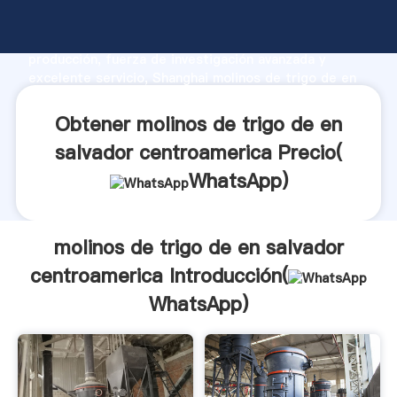
molinos de trigo de en salvador centroamerica
fabricante Agarrando fuerte capacidad de
producción, fuerza de investigación avanzada y
excelente servicio, Shanghai molinos de trigo de en
salvador centroamerica proveedor crea el valor y
aporta valores a todos los clientes.
Obtener molinos de trigo de en
salvador centroamerica Precio(
WhatsApp
)
molinos de trigo de en salvador
centroamerica Introducción(
WhatsApp
)