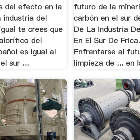
 del efecto en la
futuro de la miner
a industria del
carbón en el sur de
 igual te crees que
De La Industria D
alorífico del
En El Sur De Frica. 
añol es igual al
Enfrentarse al fut
el sur ...
limpieza de ... en la