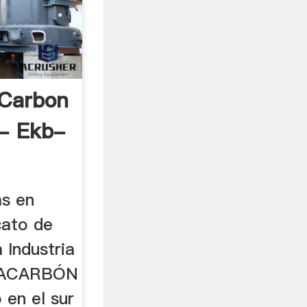
 Carbon
- Ekb-
as en
cato de
 Industria
TRACARBÓN
o en el sur