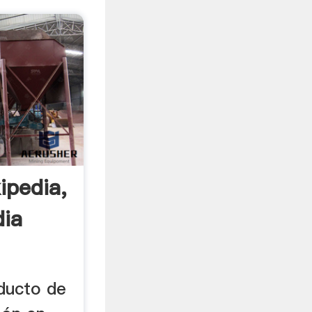
ipedia,
dia
oducto de