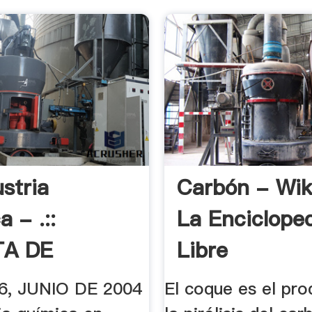
stria
Carbón - Wik
 - .::
La Enciclope
TA DE
Libre
CIO .
6, JUNIO DE 2004
El coque es el pr