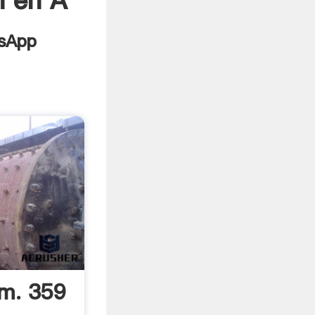
n en Á
m. 359