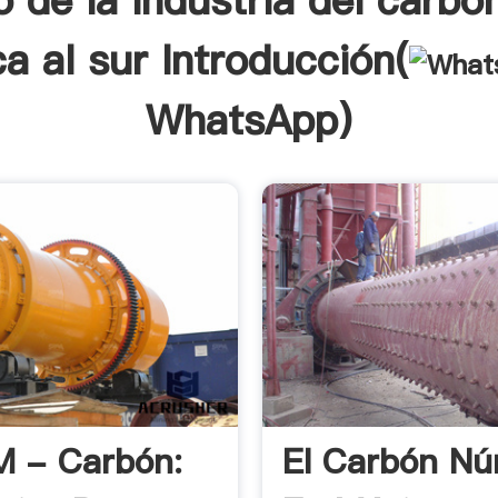
o de la industria del carbó
ca al sur Introducción(
WhatsApp
)
 - Carbón:
El Carbón Nú