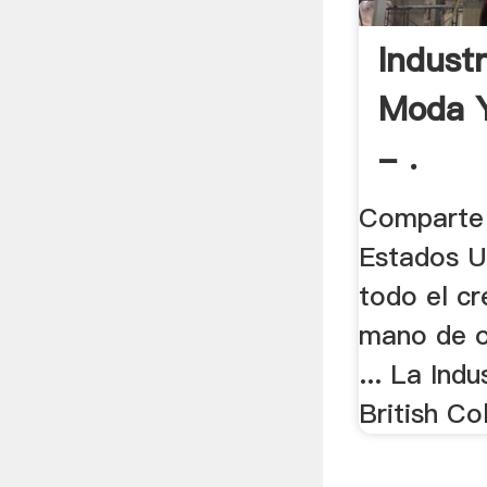
Indust
Moda Y
- .
Comparte 
Estados Un
todo el cr
mano de o
... La Ind
British Co