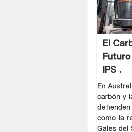
El Car
Futuro 
IPS .
En Austral
carbón y l
defienden 
como la r
Gales del 