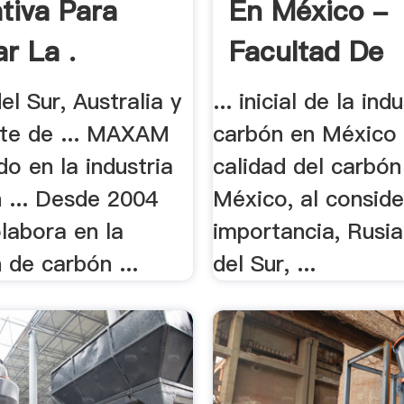
ativa Para
En México -
r La .
Facultad De
Economía
del Sur, Australia y
... inicial de la ind
ste de ... MAXAM
carbón en México .
do en la industria
calidad del carbón
 ... Desde 2004
México, al consider
abora en la
importancia, Rusia
 de carbón ...
del Sur, ...