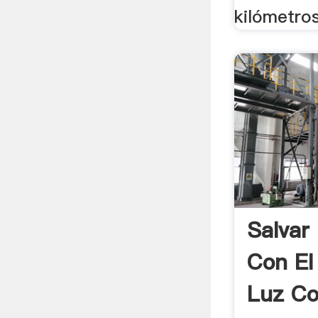
kilómetros
Salvar
Con El
Luz Co