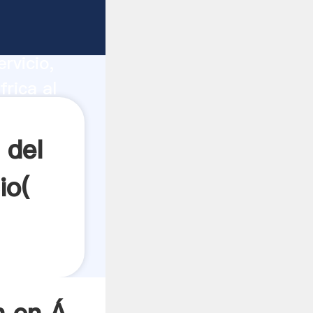
ur
ucción,
rvicio,
frica al
todos los
 del
io(