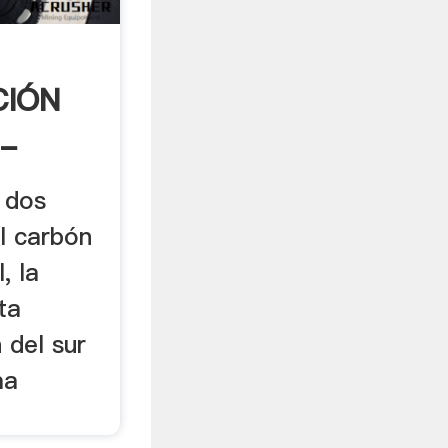
CIÓN
 -
s dos
l carbón
, la
ta
 del sur
ma