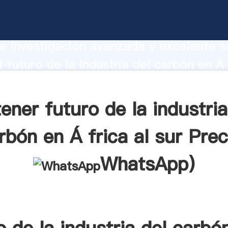
e la industria del carbón en Á frica al s
te Agarrando fuerte capacidad de prod
e investigación avanzada y excelente se
 futuro de la industria del carbón en Á 
eedor crea el valor y aporta valores a 
ener futuro de la industria
rbón en Á frica al sur Prec
WhatsApp
)