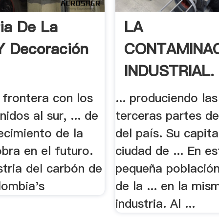
ria De La
LA
 Decoración
CONTAMINA
INDUSTRIAL.
Protección .
frontera con los
... produciendo la
idos al sur, ... de
terceras partes de
ecimiento de la
del país. Su capital
bra en el futuro.
ciudad de ... En es
ustria del carbón de
pequeña población
lombia's
de la ... en la mis
industria. Al ...