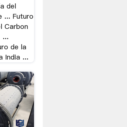
ía del
 ... Futuro
el Carbon
...
uro de la
 India ...