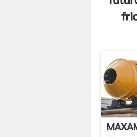
futur
fri
MAXAM