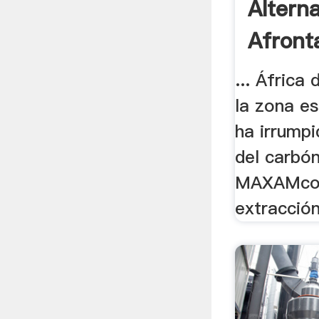
Altern
Afronta
... África 
la zona e
ha irrumpi
del carbón
MAXAMcol
extracción