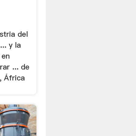
ustria del
.. y la
 en
ar ... de
, África