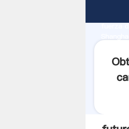
futuro d
fabrican
fuerza d
Shanghai
sur prov
clientes.
Obt
ca