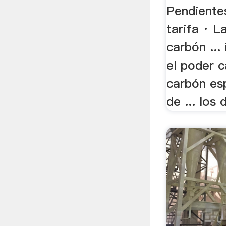
...
Pendientes
tarifa · L
carbón ...
el poder c
carbón esp
de ... los d