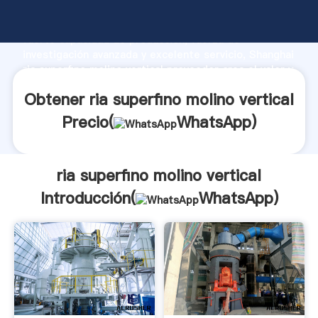
ria superfino molino vertical fabricante Agarrando
fuerte capacidad de producción, fuerza de
investigación avanzada y excelente servicio, Shanghai
ria superfino molino vertical proveedor crea el valor y
aporta valores a todos los clientes.
Obtener ria superfino molino vertical
Precio(
WhatsApp
)
ria superfino molino vertical
Introducción(
WhatsApp
)