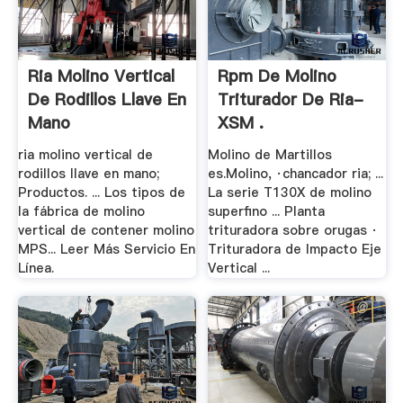
Ria Molino Vertical
Rpm De Molino
De Rodillos Llave En
Triturador De Ria-
Mano
XSM .
ria molino vertical de
Molino de Martillos
rodillos llave en mano;
es.Molino, ·chancador ria; ...
Productos. ... Los tipos de
La serie T130X de molino
la fábrica de molino
superfino ... Planta
vertical de contener molino
trituradora sobre orugas ·
MPS... Leer Más Servicio En
Trituradora de Impacto Eje
Línea.
Vertical ...