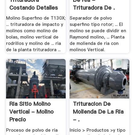
Costando Detalles
Trituradora De .
Molino Superfino de T130X;
Separador de polvo
... trituradora de impacto y
superfino tipo rotor; ... El
molinos como molino de
molino se puede dividir en
bolas, molino vertical de
Raymond molino, ... Planta
rodrillos y molino de ... ria
de molienda de ria con
de la planta trituradora ...
molinos Vertical.
Ria Sitio Molino
Trituracion De
Vertical - Molino
Molienda De La Ria
Precio
- .
Proceso de polvo de ria
Inicio > Productos >y tipo