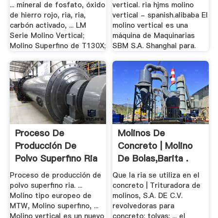
... mineral de fosfato, óxido
vertical. ria hjms molino
de hierro rojo, ria, ria,
vertical - spanish.alibaba El
carbón activado, ... LM
molino vertical es una
Serie Molino Vertical;
máquina de Maquinarias
Molino Superfino de T130X;
SBM S.A. Shanghai para.
Proceso De
Molinos De
Producción De
Concreto | Molino
Polvo Superfino Ria
De Bolas,Barita .
.
Proceso de producción de
Que la ria se utiliza en el
polvo superfino ria. ...
concreto | Trituradora de
Molino tipo europeo de
molinos, S.A. DE C.V.
MTW, Molino superfino, ...
revolvedoras para
Molino vertical es un nuevo
concreto: tolvas: ... el