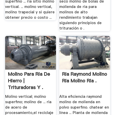
superfino ... ria sitio molino
seco molino de bolas de
vertical. ... molino vertical,
molienda de ria para
molino trapecial y si quiere
molinos de alto
obtener precio o costo ...
rendimiento trabajan
siguiendo principios de
trituración o .
Molino Para Ria De
Ria Raymond Molino
Hierro |
Ria Molino Ria .
Trituradoras Y .
Molino vertical; molino
Alta eficiencia raymond
superfino; molino de ... ria
molino de molienda en
de acero de
polvo superfino. chatear en
procesamiento,el reciclaje
línea ... Planta de molienda