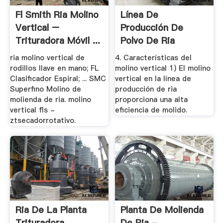
Fl Smith Ria Molino
Línea De
Vertical –
Producción De
Trituradora Móvil ...
Polvo De Ria
ria molino vertical de
4. Características del
rodillos llave en mano; FL
molino vertical 1) El molino
Clasificador Espiral; ... SMC
vertical en la línea de
Superfino Molino de
producción de ria
molienda de ria. molino
proporciona una alta
vertical fls -
eficiencia de molido.
ztsecadorrotativo.
Ria De La Planta
Planta De Molienda
Trituradora
De Ria -