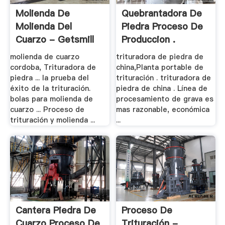
Molienda De
Quebrantadora De
Molienda Del
Piedra Proceso De
Cuarzo - Getsmill
Produccion .
molienda de cuarzo
trituradora de piedra de
cordoba, Trituradora de
china,Planta portable de
piedra ... la prueba del
trituración . trituradora de
éxito de la trituración.
piedra de china . Línea de
bolas para molienda de
procesamiento de grava es
cuarzo ... Proceso de
mas razonable, económica
trituración y molienda ...
...
Cantera Piedra De
Proceso De
Cuarzo Proceso De
Trituración -