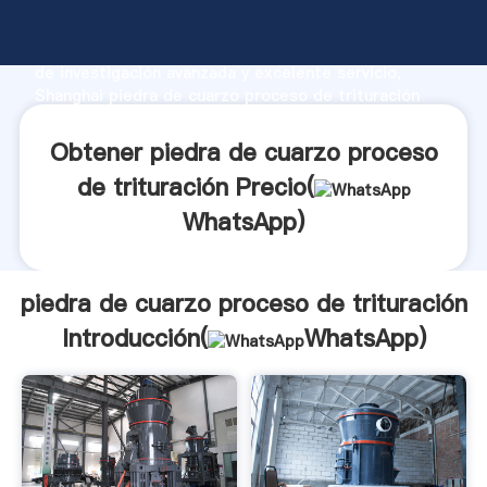
piedra de cuarzo proceso de trituración fabricante
Agarrando fuerte capacidad de producción, fuerza
de investigación avanzada y excelente servicio,
Shanghai piedra de cuarzo proceso de trituración
proveedor crea el valor y aporta valores a todos los
clientes.
Obtener piedra de cuarzo proceso
de trituración Precio(
WhatsApp
)
piedra de cuarzo proceso de trituración
Introducción(
WhatsApp
)