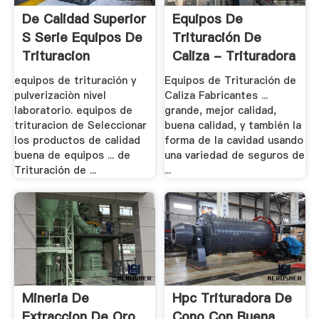
De Calidad Superior
Equipos De
S Serie Equipos De
Trituración De
Trituracion
Caliza - Trituradora
De .
equipos de trituración y
Equipos de Trituración de
pulverizaciòn nivel
Caliza Fabricantes ...
laboratorio. equipos de
grande, mejor calidad,
trituracion de Seleccionar
buena calidad, y también la
los productos de calidad
forma de la cavidad usando
buena de equipos ... de
una variedad de seguros de
Trituración de ...
...
Mineria De
Hpc Trituradora De
Extraccion De Oro
Cono Con Buena