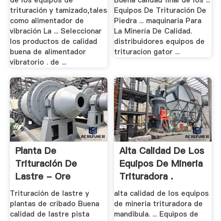
de los equipos de
Buena calidad final de los ...
trituración y tamizado,tales
Equipos De Trituración De
como alimentador de
Piedra ... maquinaria Para
vibración La ... Seleccionar
La Minería De Calidad.
los productos de calidad
distribuidores equipos de
buena de alimentador
trituracion gator ...
vibratorio . de ...
Planta De
Alta Calidad De Los
Trituración De
Equipos De Mineria
Lastre - Ore
Trituradora .
Trituradora
Trituración de lastre y
alta calidad de los equipos
plantas de cribado Buena
de mineria trituradora de
calidad de lastre pista
mandibula. ... Equipos de