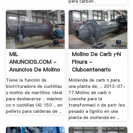
para carbon .
MIL
Molino De Carb┏n
ANUNCIOS.COM -
Finura -
Anuncios De Molino
Clubcentenario
.
Tiene la función de
Molienda de carb n para
biotrituradora de cuchillas
una planta de, ... 2013-07-
y molino de martillos. Ideal
17 Molino de carb n
para deshacerse ... máximo
Loesche para la
co n cuchillas (4): 150 ... en
transformaci n de petr leo
pellets para calderas de ...
pesado a lignito en una
planta de molienda en ...