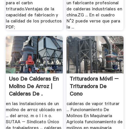
para el carbn
un fabricante profesional
triturado.Ventajas de la
de calderas industriales en
capacidad de fabricacin y
china.ZG ... En el cuadro
la calidad de los productos
N°2 puede verse que para
PDF;
la ...
Uso De Calderas En
Trituradora Móvil –
Molino De Arroz |
Trituradora De
Calderas De .
Cono
en las instalaciones de un
calderas de vapor triturar
molino de arroz ubicado en
... Funcionamiento De
... del arroz. m o l i n o.
Molinos En Maquinaria
SUTAA – Sindicato Único
Agricola funcionamiento de
de trabajadores ... calderas
molinos en maquinaria