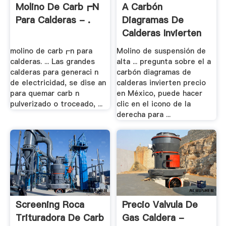
Molino De Carb┏n
A Carbón
Para Calderas - .
Diagramas De
Calderas Invierten
Precio .
molino de carb┏n para
Molino de suspensión de
calderas. ... Las grandes
alta ... pregunta sobre el a
calderas para generaci n
carbón diagramas de
de electricidad, se dise an
calderas invierten precio
para quemar carb n
en México, puede hacer
pulverizado o troceado, ...
clic en el icono de la
derecha para ...
Screening Roca
Precio Valvula De
Trituradora De Carb
Gas Caldera -