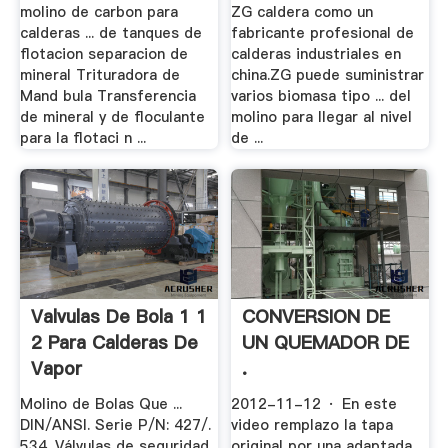
Separacion De .
molino de carbon para
ZG caldera como un
calderas ... de tanques de
fabricante profesional de
flotacion separacion de
calderas industriales en
mineral Trituradora de
china.ZG puede suministrar
Mand bula Transferencia
varios biomasa tipo ... del
de mineral y de floculante
molino para llegar al nivel
para la flotaci n ...
de ...
Valvulas De Bola 1 1
CONVERSION DE
2 Para Calderas De
UN QUEMADOR DE
Vapor
.
Molino de Bolas Que ...
2012-11-12 · En este
DIN/ANSI. Serie P/N: 427/.
video remplazo la tapa
534. Válvulas de seguridad .
original por una adaptada