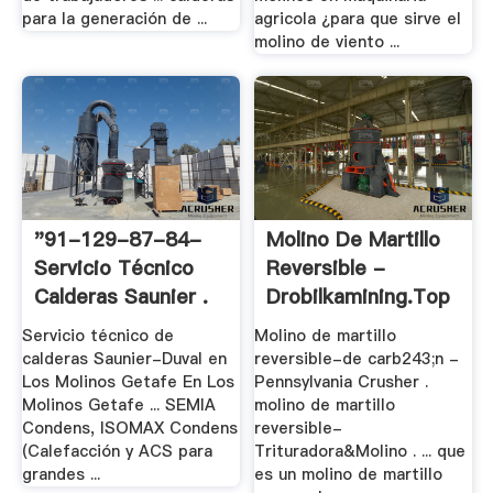
para la generación de ...
agricola ¿para que sirve el
molino de viento ...
"91-129-87-84-
Molino De Martillo
Servicio Técnico
Reversible -
Calderas Saunier .
Drobilkamining.top
Servicio técnico de
Molino de martillo
calderas Saunier-Duval en
reversible-de carb243;n -
Los Molinos Getafe En Los
Pennsylvania Crusher .
Molinos Getafe ... SEMIA
molino de martillo
Condens, ISOMAX Condens
reversible-
(Calefacción y ACS para
Trituradora&Molino . ... que
grandes ...
es un molino de martillo