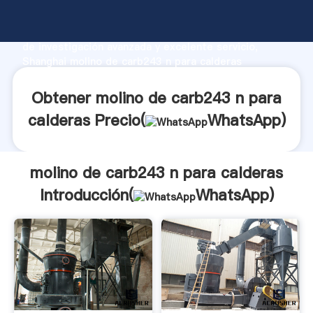
molino de carb243 n para calderas fabricante
Agarrando fuerte capacidad de producción, fuerza
de investigación avanzada y excelente servicio,
Shanghai molino de carb243 n para calderas
proveedor crea el valor y aporta valores a todos los
clientes.
Obtener molino de carb243 n para
calderas Precio(
WhatsApp
)
molino de carb243 n para calderas
Introducción(
WhatsApp
)