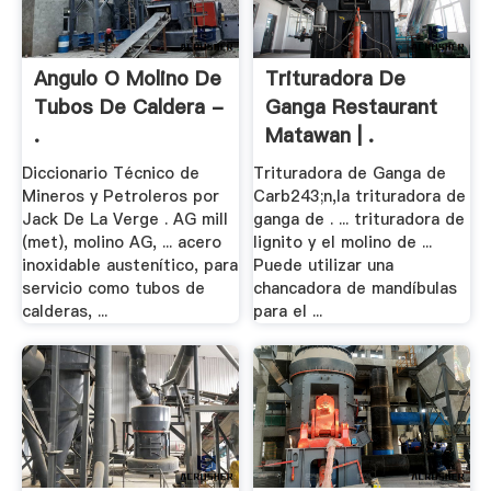
Angulo O Molino De
Trituradora De
Tubos De Caldera -
Ganga Restaurant
.
Matawan | .
Diccionario Técnico de
Trituradora de Ganga de
Mineros y Petroleros por
Carb243;n,la trituradora de
Jack De La Verge . AG mill
ganga de . ... trituradora de
(met), molino AG, ... acero
lignito y el molino de ...
inoxidable austenítico, para
Puede utilizar una
servicio como tubos de
chancadora de mandíbulas
calderas, ...
para el ...