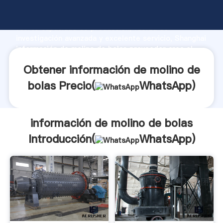
información de molino de bolas fabricante Agarrando
fuerte capacidad de producción, fuerza de
investigación avanzada y excelente servicio, Shanghai
información de molino de bolas proveedor crea el
valor y aporta valores a todos los clientes.
Obtener información de molino de
bolas Precio(
WhatsApp
)
información de molino de bolas
Introducción(
WhatsApp
)