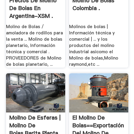
Precios De Molino
Molino De Bolas
De Bolas En
Colombia .
Argentina-XSM .
Molino de Bolas /
Molinos de bolas |
amoladora de rodillos para
Información técnica y
la venta ... Molino de bolas
comercial | ... y los
planetario, Información
productos del molino
técnica y comercial .
industrial asicomo el
PROVEEDORES de Molino
Molino de bolas,Molino
de bolas planetario, ...
raymond,etc ...
Molino De Esferas |
El Molino De
Molino De
Bolas==Exportación
Bolas,Barita Planta .
Del Molino De .