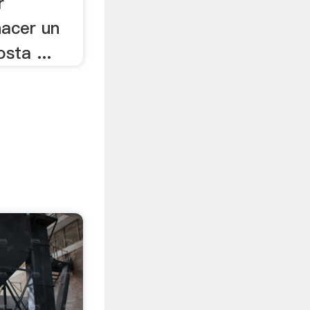
r
acer un
sta ...