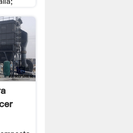
lia;
ra
cer