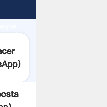
rza de
anghai
crea el
acer
sApp
)
posta