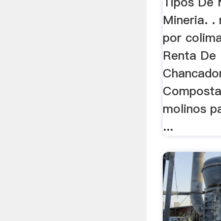
Tipos De 
Mineria. .
por colima
Renta De
Chancador
Composta 
molinos pa
...