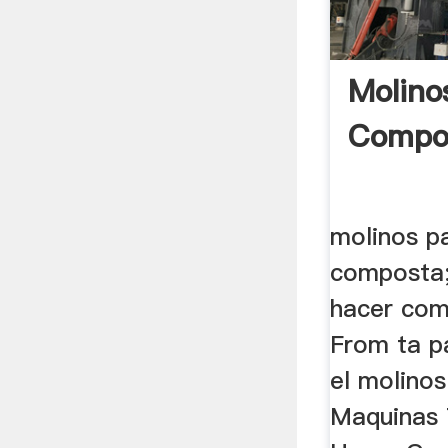
Molino
Compos
molinos p
composta;
hacer com
From ta p
el molinos
Maquinas 