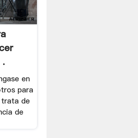
ra
cer
 .
ngase en
tros para
 trata de
ncia de