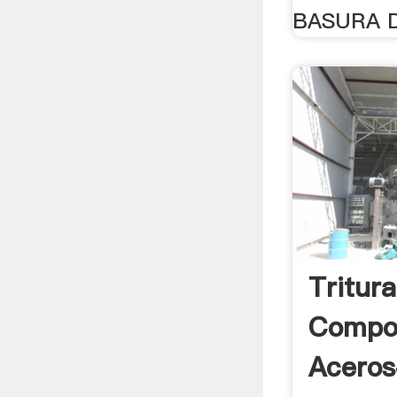
BASURA D
Tritur
Compo
Aceros