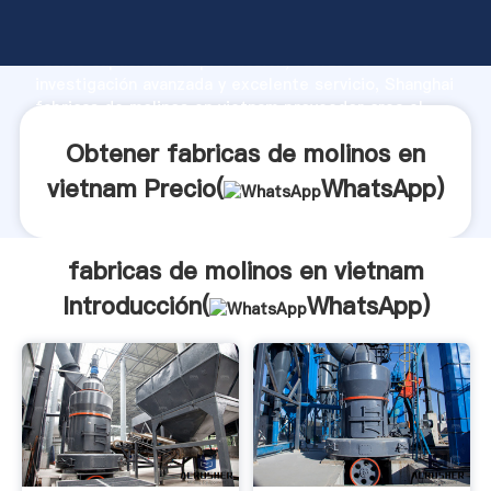
fabricas de molinos en vietnam fabricante Agarrando
fuerte capacidad de producción, fuerza de
investigación avanzada y excelente servicio, Shanghai
fabricas de molinos en vietnam proveedor crea el
valor y aporta valores a todos los clientes.
Obtener fabricas de molinos en
vietnam Precio(
WhatsApp
)
fabricas de molinos en vietnam
Introducción(
WhatsApp
)