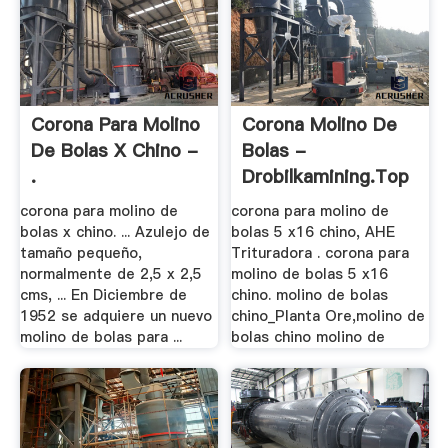
Corona Para Molino
Corona Molino De
De Bolas X Chino -
Bolas -
.
Drobilkamining.top
corona para molino de
corona para molino de
bolas x chino. ... Azulejo de
bolas 5 x16 chino, AHE
tamaño pequeño,
Trituradora . corona para
normalmente de 2,5 x 2,5
molino de bolas 5 x16
cms, ... En Diciembre de
chino. molino de bolas
1952 se adquiere un nuevo
chino_Planta Ore,molino de
molino de bolas para ...
bolas chino molino de