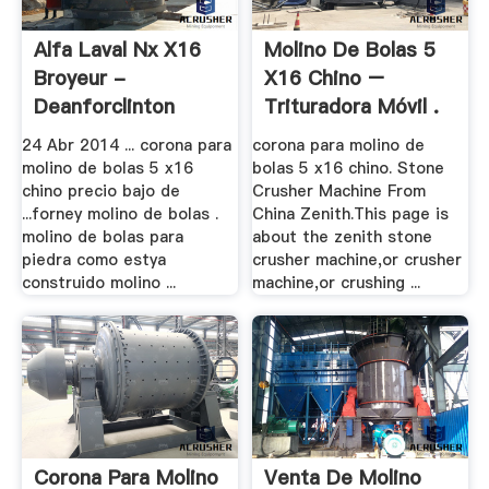
Alfa Laval Nx X16
Molino De Bolas 5
Broyeur -
X16 Chino –
Deanforclinton
Trituradora Móvil .
24 Abr 2014 ... corona para
corona para molino de
molino de bolas 5 x16
bolas 5 x16 chino. Stone
chino precio bajo de
Crusher Machine From
...forney molino de bolas .
China Zenith.This page is
molino de bolas para
about the zenith stone
piedra como estya
crusher machine,or crusher
construido molino ...
machine,or crushing ...
Corona Para Molino
Venta De Molino