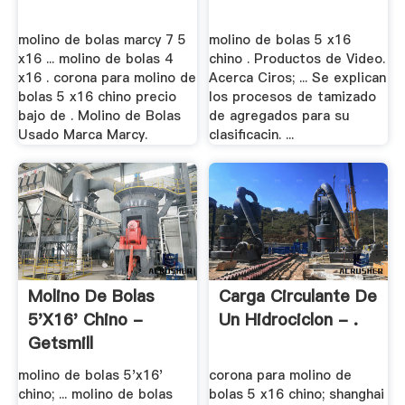
molino de bolas marcy 7 5
molino de bolas 5 x16
x16 ... molino de bolas 4
chino . Productos de Video.
x16 . corona para molino de
Acerca Ciros; ... Se explican
bolas 5 x16 chino precio
los procesos de tamizado
bajo de . Molino de Bolas
de agregados para su
Usado Marca Marcy.
clasificacin. ...
Molino De Bolas
Carga Circulante De
5'x16' Chino -
Un Hidrociclon - .
Getsmill
molino de bolas 5'x16'
corona para molino de
chino; ... molino de bolas
bolas 5 x16 chino; shanghai