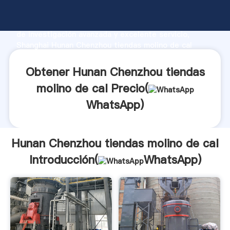
Hunan Chenzhou tiendas molino de cal fabricante
Agarrando fuerte capacidad de producción, fuerza
de investigación avanzada y excelente servicio,
Shanghai Hunan Chenzhou tiendas molino de cal
proveedor crea el valor y aporta valores a todos los
clientes.
Obtener Hunan Chenzhou tiendas
molino de cal Precio(
WhatsApp
)
Hunan Chenzhou tiendas molino de cal
Introducción(
WhatsApp
)