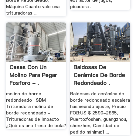
Borde Redondeado;
extractor de jugos,
Máquina Cuanto vale una
picadora .
trituradoras ...
Casas Con Un
Baldosas De
Molino Para Pegar
Cerámica De Borde
Fosforo - .
Redondeado .
molino de borde
Baldosas de cerámica de
redondeado | SBM
borde redondeado escalera
Trituradora molino de
husmeando ajuste, Precio
borde redondeado -
FOB:US $ 2590-2865,
Trituradoras de Impacto .
Puerto:foshan, guangzhou,
¿Qué es una fresa de bola?
shenzhen, Cantidad de
pedido mínima:1 ...