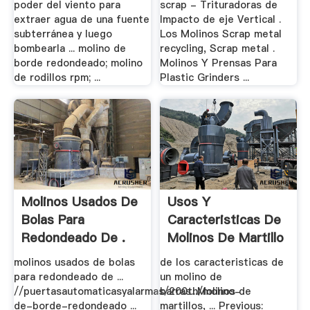
poder del viento para
scrap - Trituradoras de
extraer agua de una fuente
Impacto de eje Vertical .
subterránea y luego
Los Molinos Scrap metal
bombearla ... molino de
recycling, Scrap metal .
borde redondeado; molino
Molinos Y Prensas Para
de rodillos rpm; ...
Plastic Grinders ...
Molinos Usados De
Usos Y
Bolas Para
Caracteristicas De
Redondeado De .
Molinos De Martillo
- .
molinos usados de bolas
de los caracteristicas de
para redondeado de ...
un molino de
//puertasautomaticasyalarmas/200th/molino-
barras...Molinos de
de-borde-redondeado ...
martillos, ... Previous: