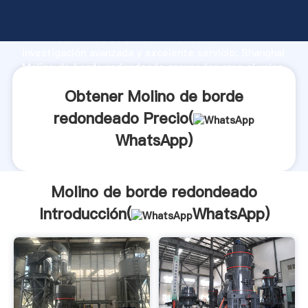
Molino de borde redondeado fabricante Agarrando
fuerte capacidad de producción, fuerza de
investigación avanzada y excelente servicio, Shanghai
Molino de borde redondeado proveedor crea el valor
y aporta valores a todos los clientes.
Obtener Molino de borde
redondeado Precio(
WhatsApp
)
Molino de borde redondeado
Introducción(
WhatsApp
)