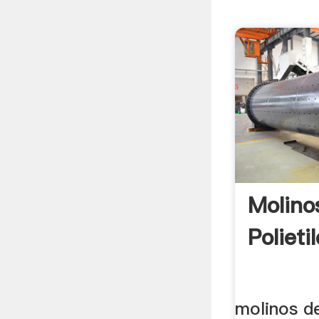
Molino
Polieti
molinos de