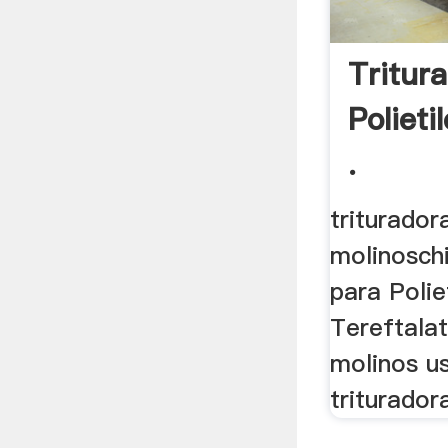
Tritur
Polieti
.
triturador
molinoschi
para Polie
Tereftalat
molinos u
triturador