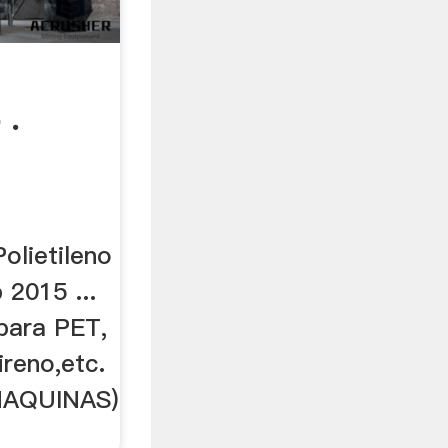
 .
olietileno
 2015 ...
para PET,
ireno,etc.
MAQUINAS)