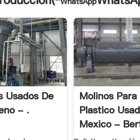
troducción(
WhatsA
s Usados De
Molinos Para
leno - .
Plastico Usa
Mexico - Bert