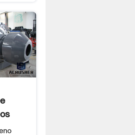
De
dos
leno