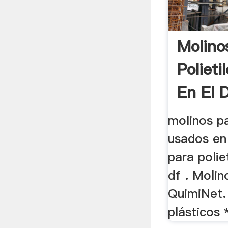
Molino
Poliet
En El D
molinos pa
usados en 
para polie
df . Molin
QuimiNet.
plásticos 