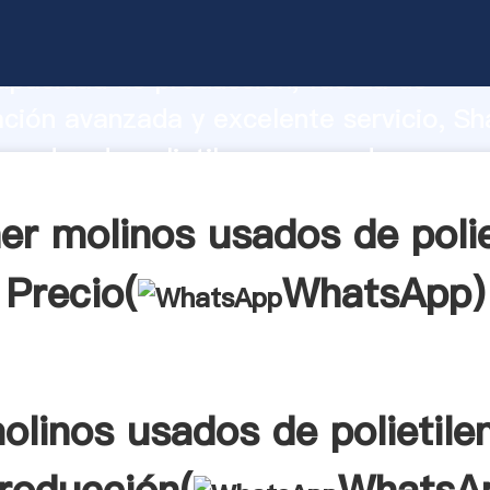
usados de polietileno fabricante Agarr
apacidad de producción, fuerza de
ación avanzada y excelente servicio, Sh
usados de polietileno proveedor crea el
alores a todos los clientes.
er molinos usados de polie
Precio(
WhatsApp
)
olinos usados de polietile