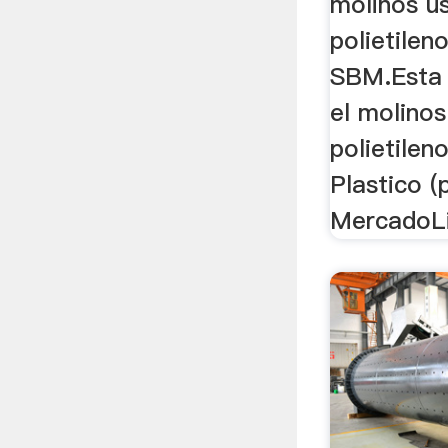
molinos u
polietilen
SBM.Esta 
el molino
polietilen
Plastico (p
MercadoLi