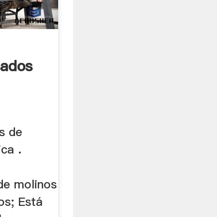
sados
e
os de
ca .
e
 de molinos
os; Está