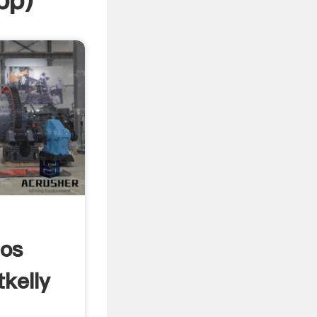
pp
)
dos
kelly