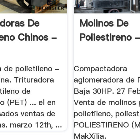
adoras De
Molinos De
leno Chinos -
Poliestireno -
a de polietileno -
Compactadora
na. Trituradora
aglomeradora de P
tileno de
Baja 30HP. 27 Feb
o (PET) ... el en
Venta de molinos 
sados ventas de
polietileno, poliest
as. marzo 12th, ...
POLIESTIRENO (
MakXilia.