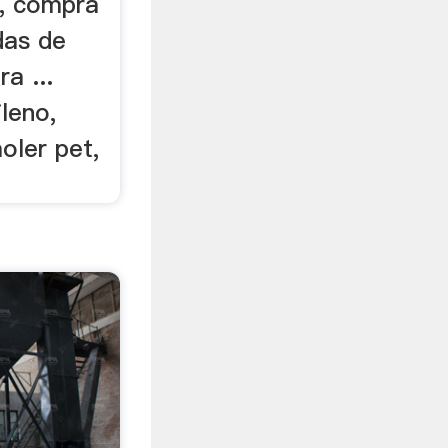
n, compra
das de
a ...
ileno,
oler pet,