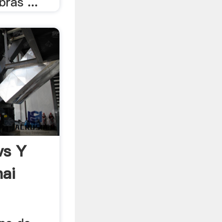
ras ...
vs Y
hai