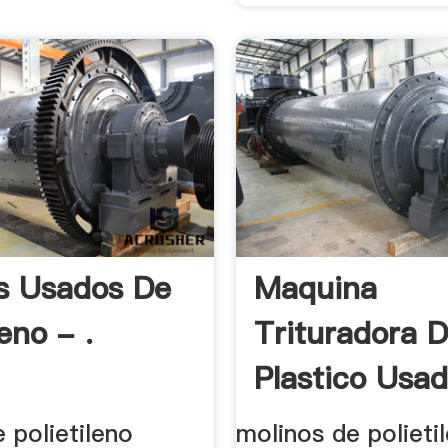
s Usados De
Maquina
leno - .
Trituradora 
Plastico Usa
Para La .
 polietileno
molinos de polieti