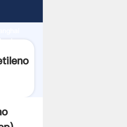
ando
anghai
 valor y
tileno
no