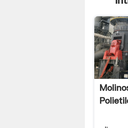
In
Molino
Polieti