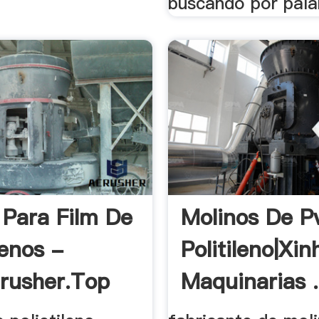
buscando por palab
 Para Film De
Molinos De P
lenos -
Politileno|Xin
rusher.top
Maquinarias .