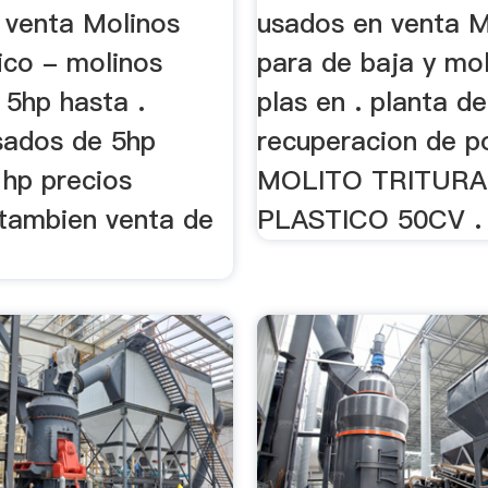
 venta Molinos
usados en venta M
ico - molinos
para de baja y mo
 5hp hasta .
plas en . planta de
sados de 5hp
recuperacion de po
 hp precios
MOLITO TRITUR
 tambien venta de
PLASTICO 50CV .