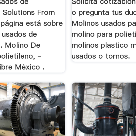
sados de
Solicita cotizació
o Solutions From
o pregunta tus du
página está sobre
Molinos usados par
s usados de
molino para poliet
o. Molino De
molinos plastico m
olietileno, -
usados o tornos.
bre México .