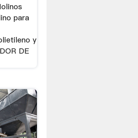
olinos
lino para
lietileno y
ADOR DE