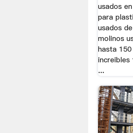
usados en
para plast
usados de
molinos u
hasta 150
increibles
...