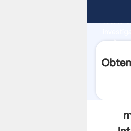
molinos 
fuerte c
investig
molinos 
aporta v
Obten
m