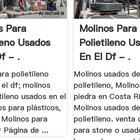
s Para
Molinos Para
ileno Usados
Polietileno U
f - .
En El Df - .
ra polietileno
Molinos usados d
el df; molinos
polietileno, Molin
tileno usados en el
piedra en Costa Ri
os para plásticos,
Molinos usados d
 Molinos para
polietileno. venta
* Página de ...
para stone o usad