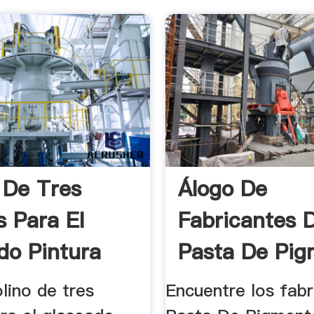
 De Tres
Álogo De
s Para El
Fabricantes 
do Pintura
Pasta De Pig
olino de tres
Encuentre los fabr