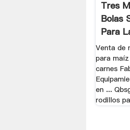
Tres M
Bolas S
Para L
Venta de 
para maíz
carnes Fa
Equipamie
en ... Qbs
rodillos pa