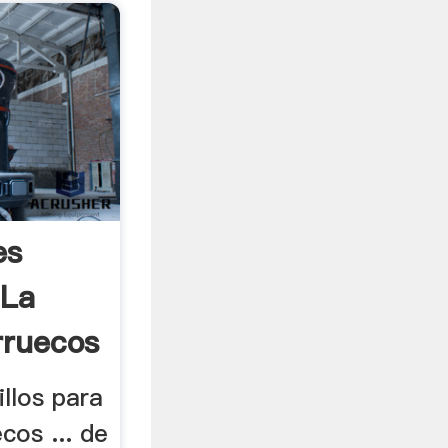
es
 La
rruecos
illos para
cos ... de