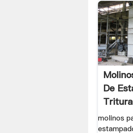
Molino
De Es
Tritura
molinos pa
estampad