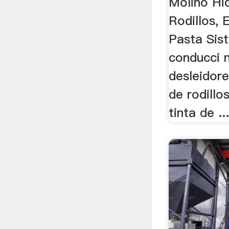
Molino Hid
Rodillos,
Pasta Sist
conducci 
desleidore
de rodillo
tinta de ..