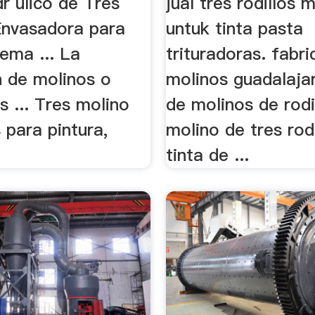
r ulico de Tres
jual tres rodillos 
 Envasadora para
untuk tinta pasta
ema ... La
trituradoras. fabri
n de molinos o
molinos guadalaja
s ... Tres molino
de molinos de rodil
s para pintura,
molino de tres rod
.
tinta de ...