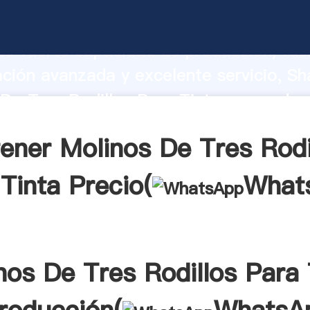
De Tres Rodillos Para Tinta fabricante
o fuerte capacidad de producción, fue
ación avanzada y excelente servicio, Sh
De Tres Rodillos Para Tinta proveedor 
aporta valores a todos los clientes.
ener Molinos De Tres Rodi
Tinta Precio(
What
nos De Tres Rodillos Para 