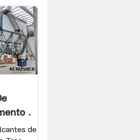
De
mento .
icantes de