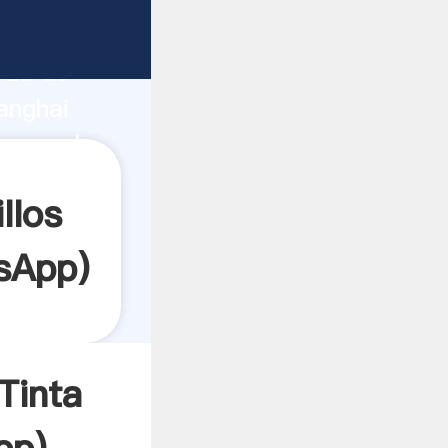
rza de
anghai
crea el
llos
sApp
)
Tinta