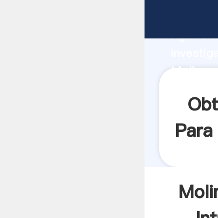
Molinos 
Agarrand
investig
Molinos 
valor y 
Obt
Para 
Moli