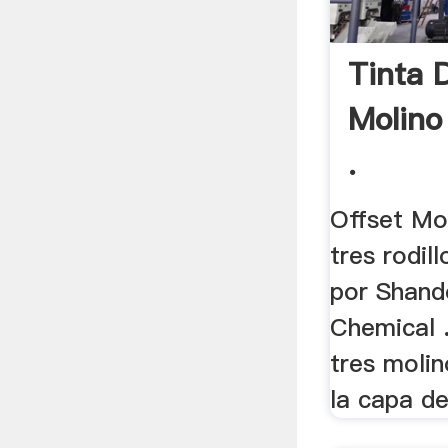
Tinta 
Molino
.
Offset Mol
tres rodil
por Shand
Chemical .
tres molin
la capa de