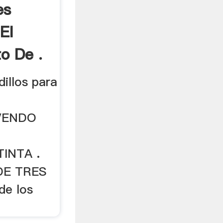
es
El
o De .
dillos para
aVENDO
INTA .
DE TRES
de los