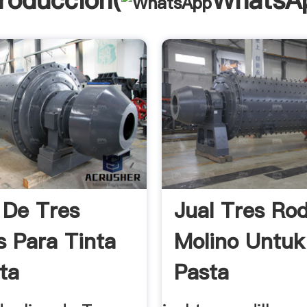
troducción(
WhatsA
 De Tres
Jual Tres Rod
s Para Tinta
Molino Untuk
ta
Pasta