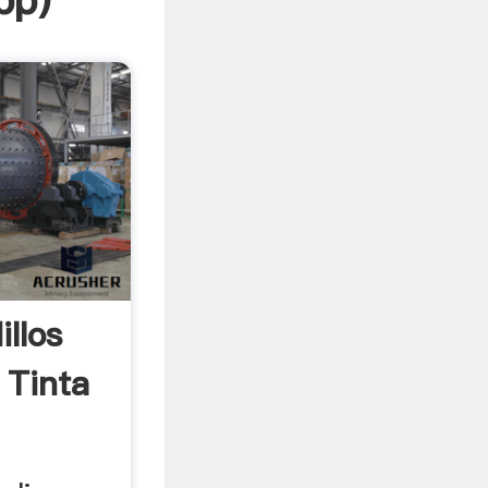
pp
)
illos
 Tinta