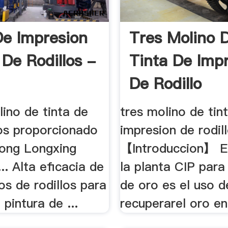
De Impresion
Tres Molino 
 De Rodillos -
Tinta De Imp
De Rodillo
ino de tinta de
tres molino de tin
los proporcionado
impresion de rodillo
ong Longxing
【Introduccion】 El
.. Alta eficacia de
la planta CIP para
os de rodillos para
de oro es el uso d
 pintura de ...
recuperarel oro ent