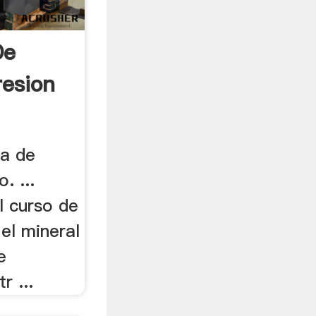
De
resion
ta de
. ...
 curso de
 el mineral
e
r ...