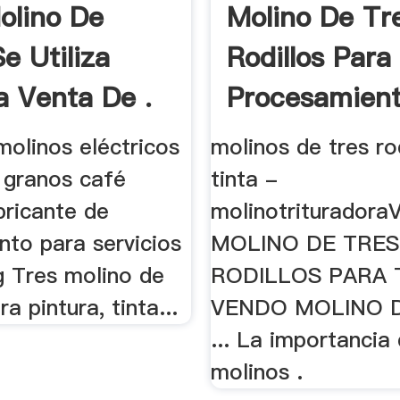
olino De
Molino De Tr
e Utiliza
Rodillos Para 
a Venta De .
Procesamient
molinos eléctricos
molinos de tres ro
 granos café
tinta -
bricante de
molinotriturador
nto para servicios
MOLINO DE TRES
g Tres molino de
RODILLOS PARA T
ra pintura, tinta...
VENDO MOLINO 
... La importancia 
molinos .