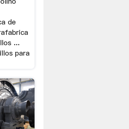
molino
ca de
rafabrica
los ...
illos para