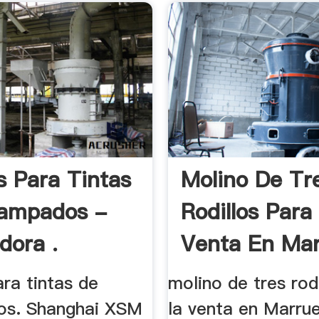
s Para Tintas
Molino De Tr
tampados -
Rodillos Para
dora .
Venta En Ma
ra tintas de
molino de tres rod
os. Shanghai XSM
la venta en Marrue