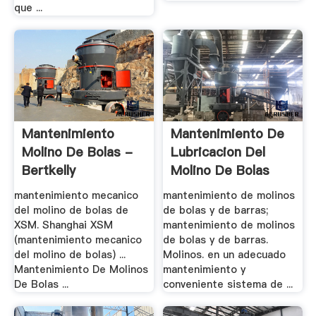
que ...
Mantenimiento
Mantenimiento De
Molino De Bolas -
Lubricacion Del
Bertkelly
Molino De Bolas
mantenimiento mecanico
mantenimiento de molinos
del molino de bolas de
de bolas y de barras;
XSM. Shanghai XSM
mantenimiento de molinos
(mantenimiento mecanico
de bolas y de barras.
del molino de bolas) ...
Molinos. en un adecuado
Mantenimiento De Molinos
mantenimiento y
De Bolas ...
conveniente sistema de ...