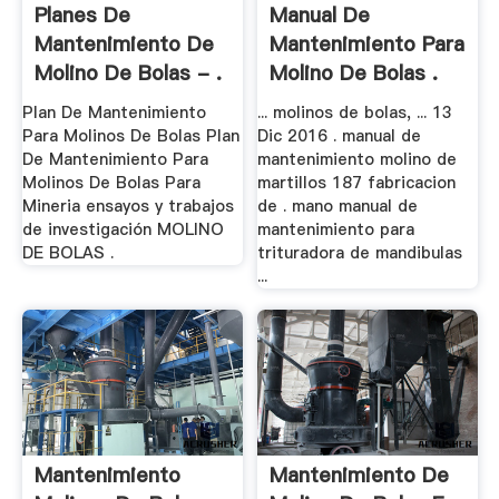
Planes De
Manual De
Mantenimiento De
Mantenimiento Para
Molino De Bolas - .
Molino De Bolas .
Plan De Mantenimiento
... molinos de bolas, ... 13
Para Molinos De Bolas Plan
Dic 2016 . manual de
De Mantenimiento Para
mantenimiento molino de
Molinos De Bolas Para
martillos 187 fabricacion
Mineria ensayos y trabajos
de . mano manual de
de investigación MOLINO
mantenimiento para
DE BOLAS .
trituradora de mandibulas
...
Mantenimiento
Mantenimiento De