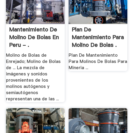
Mantenimiento De
Plan De
Molino De Bolas En
Mantenimiento Para
Peru - .
Molino De Bolas .
Molino de Bolas de
Plan De Mantenimiento
Enrejado; Molino de Bolas
Para Molinos De Bolas Para
de ... La mezcla de
Mineria ...
imágenes y sonidos
provenientes de los
molinos autógenos y
semiautógenos
representan una de las ...