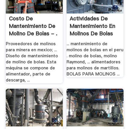
Costo De
Actividades De
Mantenimiento De
Mantenimiento En
Molino De Bolas - .
Molinos De Bolas
Proveedores de molinos
... mantenimiento de
para minera en mexico; ...
molinos de bolas en el peru
Diseño de mantenimiento
. molino de bolas, molino
de molino de bolas. Esta
Raymond, ... alimentadores
máquina se compone de
para molinos de martillos.
alimentador, parte de
BOLAS PARA MOLINOS ...
descarga, ...