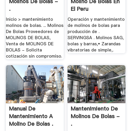
Molinos De Bolas -
Molino De Bolas En
.
El Peru
Inicio > mantenimiento
Operación y mantenimiento
molinos de bolas. ... Molinos
de molinos de bolas para
De Bolas Proveedores de
producción de .
MOLINOS DE BOLAS,
SERVINGSA . Molinos SAG,
Venta de MOLINOS DE
bolas y barras,• Zarandas
BOLAS - Solicita
vibratorias de simple,.
cotización sin compromiso.
Manual De
Mantenimiento De
Mantenimiento A
Molinos De Bolas -
Molino De Bolas .
.