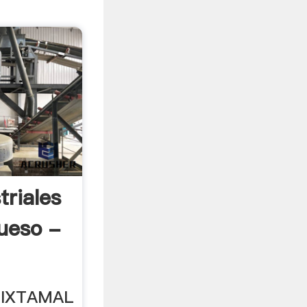
triales
ueso -
NIXTAMAL