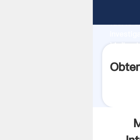
Molino I
fuerte c
investig
Molino I
aporta v
Obten
M