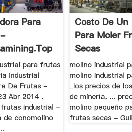
adora Para
Costo De Un 
 -
Para Moler F
kamining.top
Secas
ustrial para frutas
molino industrial p
ia Industrial
molino industrial p
a De Frutas -
_los precios de lo
23 Abr 2014 .
de minería. ... pre
frutas industrial -
molino pequeño p
ra de conomolino
frutas secas - Guli
..