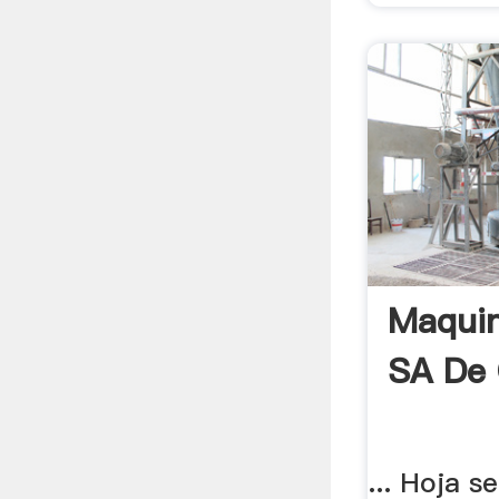
Maquin
SA De
... Hoja s