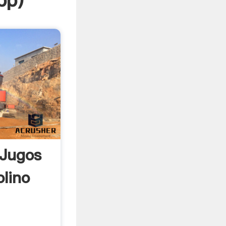
pp
)
 Jugos
olino