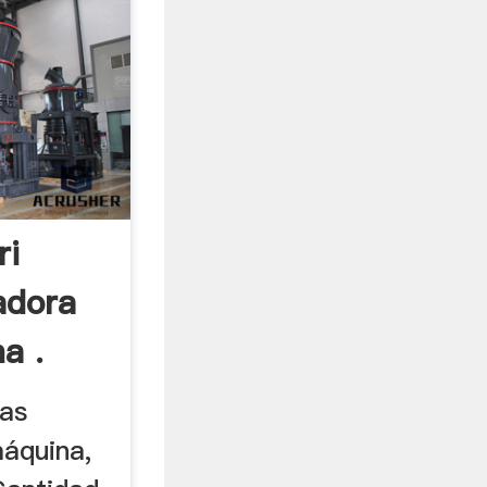
ri
adora
a .
tas
máquina,