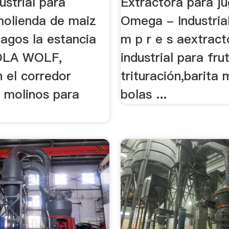
ustrial para
Extractora para j
molienda de maiz
Omega - Industrial 
lagos la estancia
m p r e s aextract
COLA WOLF,
industrial para frut
 el corredor
trituración,barita 
 . molinos para
bolas ...