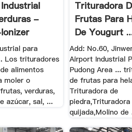
Industrial
Trituradora 
erduras -
Frutas Para 
Ionizer
De Yougurt ..
ustrial para
Add: No.60, Jinwe
.. Los trituradores
Airport Industrial 
 de alimentos
Pudong Area ... tr
a moler o
de frutas para hel
frutas, verduras,
Trituradora de
 azúcar, sal, ...
piedra,Trituradora
quijada,Molino de .