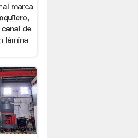
mal marca
aquilero,
 canal de
n lámina