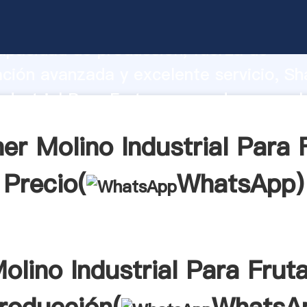
ndustrial Para Frutas fabricante Agarr
apacidad de producción, fuerza de
ación avanzada y excelente servicio, Sh
ndustrial Para Frutas proveedor crea el 
alores a todos los clientes.
er Molino Industrial Para 
Precio(
WhatsApp
)
olino Industrial Para Frut