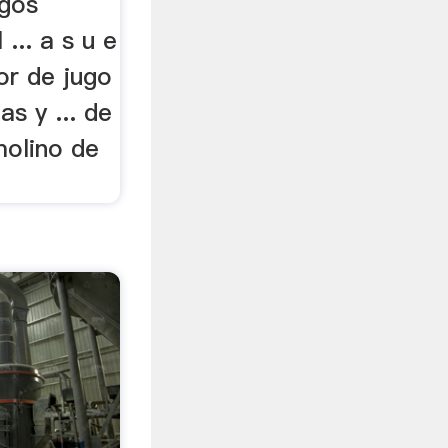
ugos
... a s u e
or de jugo
as y ... de
molino de