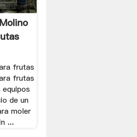
Molino
rutas
ara frutas
ara frutas
s equipos
cio de un
ara moler
n ...