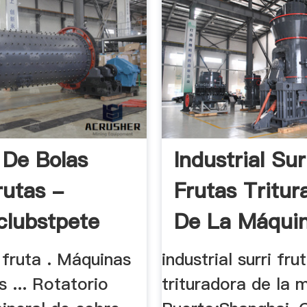
 De Bolas
Industrial Sur
rutas -
Frutas Tritur
clubstpete
De La Máquin
 fruta . Máquinas
industrial surri fru
s ... Rotatorio
trituradora de la 