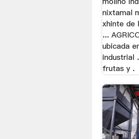
molino ind
nixtamal 
xhinte de 
... AGRI
ubicada en
industrial
frutas y .