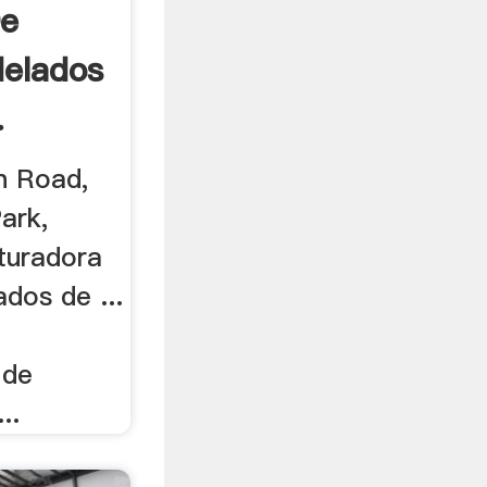
De
Helados
.
n Road,
Park,
ituradora
ados de ...
 de
..