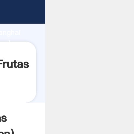
ando
anghai
valor y
Frutas
as