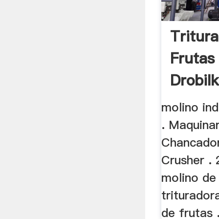
Tritur
Frutas
Drobil
molino ind
. Maquinar
Chancador
Crusher . 
molino de 
triturado
de frutas .