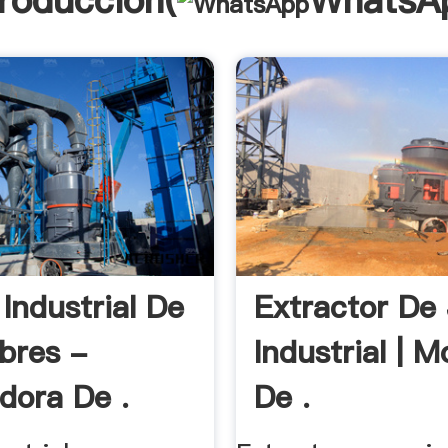
troducción(
WhatsA
Industrial De
Extractor De
bres -
Industrial | M
adora De .
De .