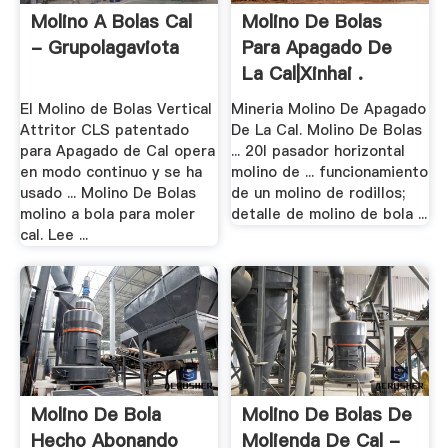
Molino A Bolas Cal
Molino De Bolas
- Grupolagaviota
Para Apagado De
La Cal|Xinhai .
El Molino de Bolas Vertical
Mineria Molino De Apagado
Attritor CLS patentado
De La Cal. Molino De Bolas
para Apagado de Cal opera
... 20l pasador horizontal
en modo continuo y se ha
molino de ... funcionamiento
usado ... Molino De Bolas
de un molino de rodillos;
molino a bola para moler
detalle de molino de bola ...
cal. Lee ...
Molino De Bola
Molino De Bolas De
Hecho Abonando
Molienda De Cal -