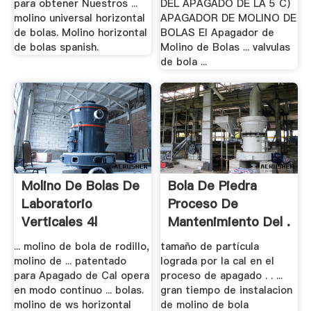
para obtener Nuestros ...
DEL APAGADO DE LA 5 C)
molino universal horizontal
APAGADOR DE MOLINO DE
de bolas. Molino horizontal
BOLAS El Apagador de
de bolas spanish.
Molino de Bolas ... valvulas
de bola ...
Molino De Bolas De
Bola De Piedra
Laboratorio
Proceso De
Verticales 4l
Mantenimiento Del .
... molino de bola de rodillo,
tamaño de partícula
molino de ... patentado
lograda por la cal en el
para Apagado de Cal opera
proceso de apagado . . ...
en modo continuo ... bolas.
gran tiempo de instalacion
molino de ws horizontal
de molino de bola