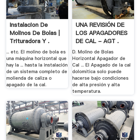
Instalacion De
UNA REVISIÓN DE
Molinos De Bolas |
LOS APAGADORES
Trituradora Y .
DE CAL - AGT .
... etc. El molino de bola es
D. Molino de Bolas
una máquina horizontal que
Horizontal Apagador de
hay la ... hasta la instalación
Cal ... El Apagado de la cal
de un sistema completo de
dolomítica solo puede
molienda de caliza o
hacerse bajo condiciones
apagado de la cal.
de alta presión y alta
temperatura.