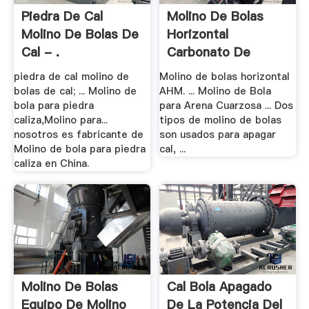
Piedra De Cal
Molino De Bolas
Molino De Bolas De
Horizontal
Cal - .
Carbonato De
Calcio
piedra de cal molino de
Molino de bolas horizontal
bolas de cal; ... Molino de
AHM. ... Molino de Bola
bola para piedra
para Arena Cuarzosa ... Dos
caliza,Molino para...
tipos de molino de bolas
nosotros es fabricante de
son usados para apagar
Molino de bola para piedra
cal, ...
caliza en China.
Molino De Bolas
Cal Bola Apagado
Equipo De Molino
De La Potencia Del