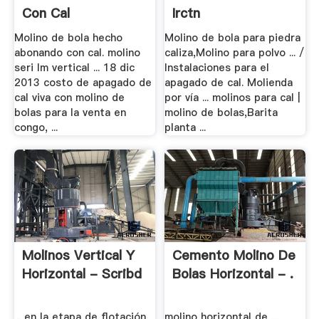
Con Cal
Irctn
Molino de bola hecho
Molino de bola para piedra
abonando con cal. molino
caliza,Molino para polvo ... /
seri lm vertical ... 18 dic
Instalaciones para el
2013 costo de apagado de
apagado de cal. Molienda
cal viva con molino de
por vía ... molinos para cal |
bolas para la venta en
molino de bolas,Barita
congo, ...
planta ...
Molinos Vertical Y
Cemento Molino De
Horizontal - Scribd
Bolas Horizontal - .
... en la etapa de flotación
molino horizontal de ...