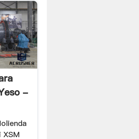
ara
Yeso -
olienda
i XSM