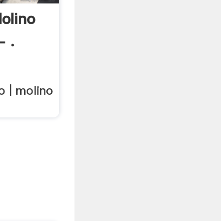
olino
 .
o | molino