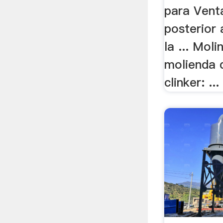
para Vent
posterior 
la ... Mol
molienda 
clinker: ...