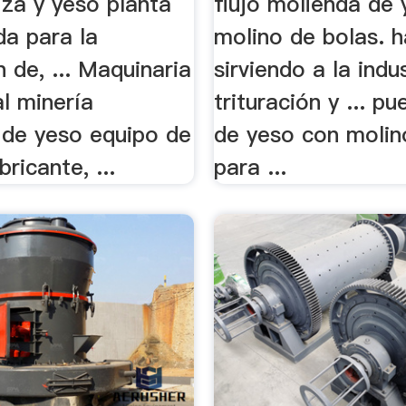
iza y yeso planta
flujo molienda de
da para la
molino de bolas. 
 de, ... Maquinaria
sirviendo a la indu
l minería
trituración y ... p
 de yeso equipo de
de yeso con molin
ricante, ...
para ...