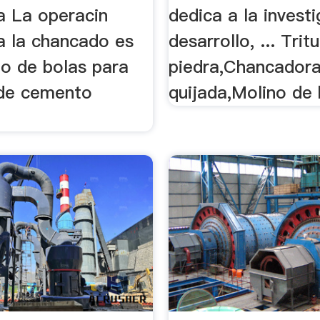
a La operacin
dedica a la invest
a la chancado es
desarrollo, ... Tri
ino de bolas para
piedra,Chancador
de cemento
quijada,Molino de b