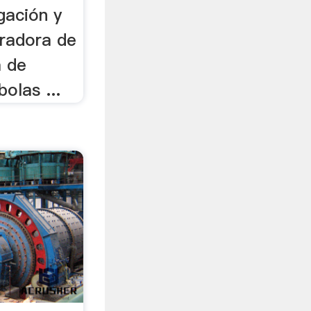
igación y
turadora de
a de
olas ...