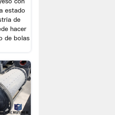
 yeso con
ha estado
stria de
uede hacer
o de bolas