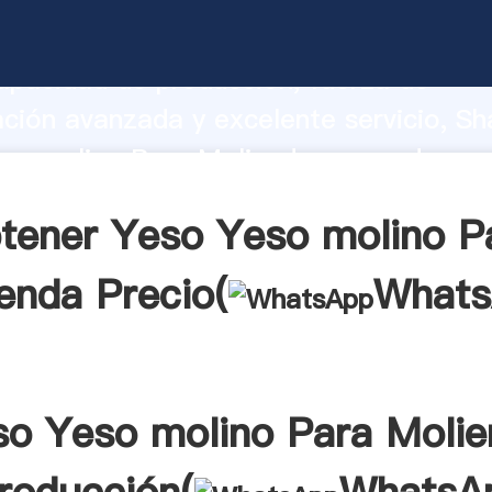
so molino Para Molienda fabricante A
apacidad de producción, fuerza de
ación avanzada y excelente servicio, Sh
so molino Para Molienda proveedor cre
aporta valores a todos los clientes.
tener Yeso Yeso molino P
enda Precio(
What
so Yeso molino Para Molie