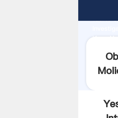
Yeso Ye
fuerte c
investig
Yeso Ye
valor y 
Ob
Moli
Ye