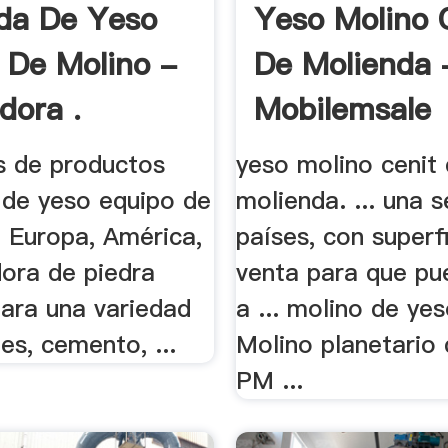
da De Yeso
Yeso Molino 
 De Molino -
De Molienda 
dora .
Mobilemsale
s de productos
yeso molino cenit
 de yeso equipo de
molienda. ... una s
n Europa, América,
países, con superf
adora de piedra
venta para que pu
para una variedad
a ... molino de yes
es, cemento, ...
Molino planetario 
PM ...