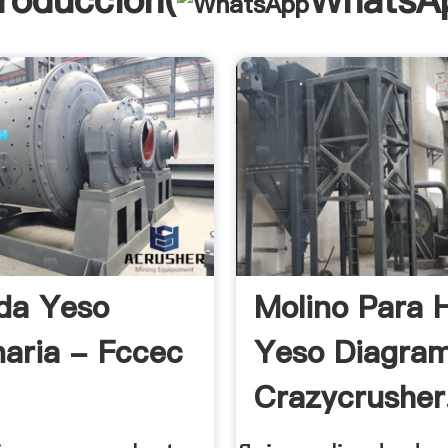
troducción(
WhatsA
da Yeso
Molino Para 
aria - Fccec
Yeso Diagra
Crazycrusher