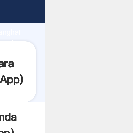
garrando
anghai
a el
ara
sApp
)
nda