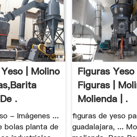
 Yeso | Molino
Figuras Yeso
as,Barita
Figuras | Mol
De .
Molienda | .
so - Imágenes ...
figuras de yeso pa
e bolas planta de
guadalajara, ... Mo