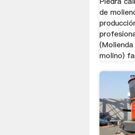
Piedra cal
de molien
producción
profesiona
(Molienda
molino) fab