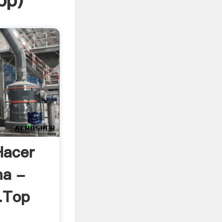
pp
)
Hacer
ma -
.top