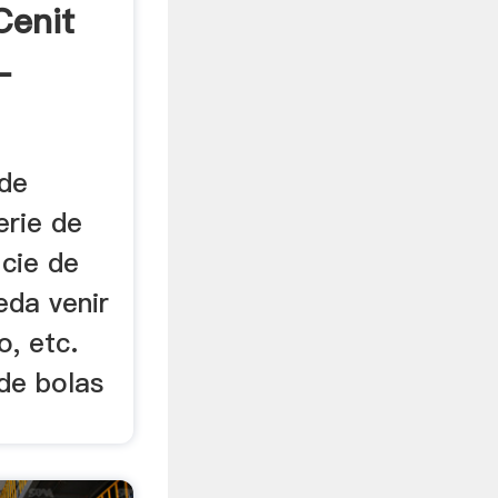
Cenit
-
 de
erie de
icie de
eda venir
o, etc.
de bolas