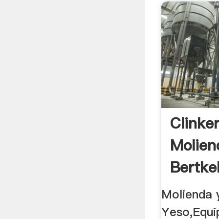
Clinke
Molien
Bertkel
Molienda 
Yeso,Equi