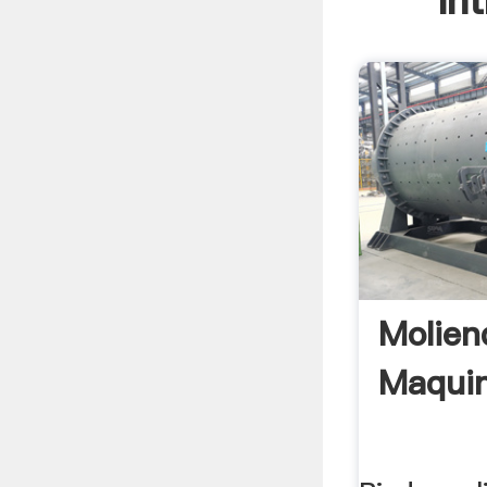
In
Molien
Maquin