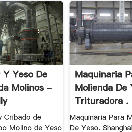
r Y Yeso De
Maquinaria P
da Molinos -
Molienda De 
ly
Trituradora .
y Cribado de
Maquinaria Para M
po Molino de Yeso
De Yeso. Shangha