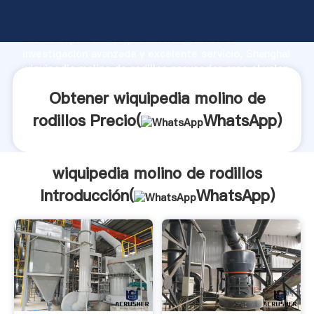
wiquipedia molino de rodillos fabricante Agarrando
fuerte capacidad de producción, fuerza de
investigación avanzada y excelente servicio, Shanghai
wiquipedia molino de rodillos proveedor crea el valor
y aporta valores a todos los clientes.
Obtener wiquipedia molino de
rodillos Precio(
WhatsApp
)
wiquipedia molino de rodillos
Introducción(
WhatsApp
)