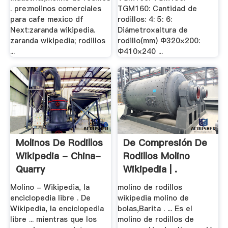
. pre:molinos comerciales
TGM160: Cantidad de
para cafe mexico df
rodillos: 4: 5: 6:
Next:zaranda wikipedia.
Diámetro×altura de
zaranda wikipedia; rodillos
rodillo(mm) Ф320×200:
...
Ф410×240 ...
Molinos De Rodillos
De Compresión De
Wikipedia - China-
Rodillos Molino
Quarry
Wikipedia | .
Molino - Wikipedia, la
molino de rodillos
enciclopedia libre . De
wikipedia molino de
Wikipedia, la enciclopedia
bolas,Barita . ... Es el
libre ... mientras que los
molino de rodillos de