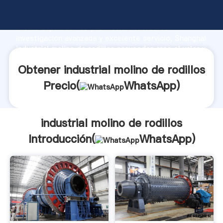
industrial molino de rodillos fabricante Agarrando
fuerte capacidad de producción, fuerza de
investigación avanzada y excelente servicio, Shanghai
industrial molino de rodillos proveedor crea el valor y
aporta valores a todos los clientes.
Obtener industrial molino de rodillos
Precio(
WhatsApp
)
industrial molino de rodillos
Introducción(
WhatsApp
)