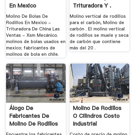
En Mexico
Trituradora Y .
Molino De Bolas De
Molino vertical de rodillos
Rodillos En Mexico -
para el carbón, Molino de
Trituradora De China Las
carbón . El molino vertical
Ventas - Xsm Mecánico.
de rodillos se muele y seca
molinos de bolas usados en
de carbón que contiene
mexico; fabricantes de
más del 20 .
molinos de bola en chile.
Álogo De
Molino De Rodillos
Fabricantes De
O Cilindros Costo
Molino De Rodillos
Industrial
De .
Encuentre los fabricantes
Costo de precio de molino