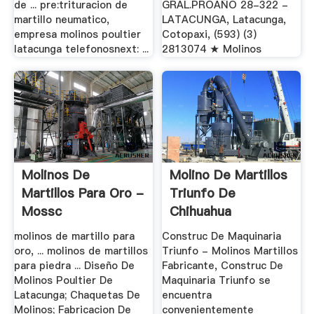
de ... pre:trituracion de
GRAL.PROAÑO 28-322 -
martillo neumatico,
LATACUNGA, Latacunga,
empresa molinos poultier
Cotopaxi, (593) (3)
latacunga telefonosnext: ...
2813074 ★ Molinos
Molinos De
Molino De Martillos
Martillos Para Oro -
Triunfo De
Mossc
Chihuahua
molinos de martillo para
Construc De Maquinaria
oro, ... molinos de martillos
Triunfo - Molinos Martillos
para piedra ... Diseño De
Fabricante, Construc De
Molinos Poultier De
Maquinaria Triunfo se
Latacunga; Chaquetas De
encuentra
Molinos; Fabricacion De
convenientemente