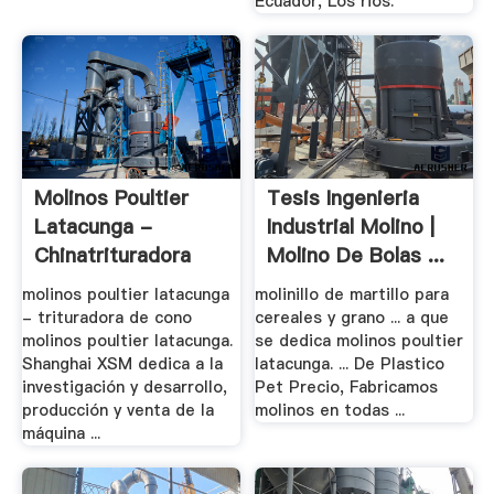
Ecuador, Los rios.
Molinos Poultier
Tesis Ingenieria
Latacunga -
Industrial Molino |
Chinatrituradora
Molino De Bolas ...
molinos poultier latacunga
molinillo de martillo para
- trituradora de cono
cereales y grano ... a que
molinos poultier latacunga.
se dedica molinos poultier
Shanghai XSM dedica a la
latacunga. ... De Plastico
investigación y desarrollo,
Pet Precio, Fabricamos
producción y venta de la
molinos en todas ...
máquina ...