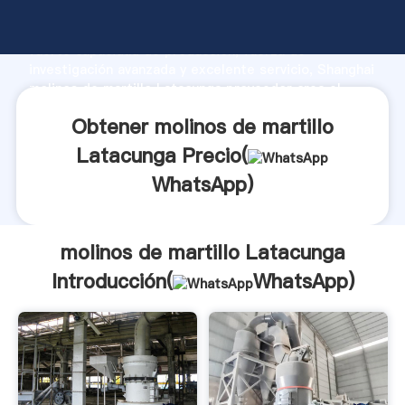
molinos de martillo Latacunga fabricante Agarrando
fuerte capacidad de producción, fuerza de
investigación avanzada y excelente servicio, Shanghai
molinos de martillo Latacunga proveedor crea el
valor y aporta valores a todos los clientes.
Obtener molinos de martillo
Latacunga Precio(
WhatsApp
)
molinos de martillo Latacunga
Introducción(
WhatsApp
)