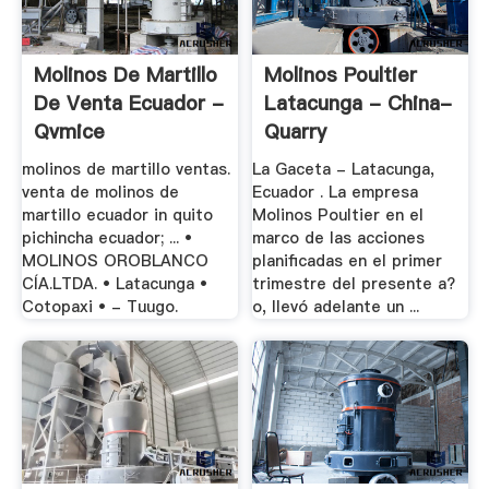
Molinos De Martillo
Molinos Poultier
De Venta Ecuador -
Latacunga - China-
Qvmice
Quarry
molinos de martillo ventas.
La Gaceta - Latacunga,
venta de molinos de
Ecuador . La empresa
martillo ecuador in quito
Molinos Poultier en el
pichincha ecuador; ... •
marco de las acciones
MOLINOS OROBLANCO
planificadas en el primer
CÍA.LTDA. • Latacunga •
trimestre del presente a?
Cotopaxi • - Tuugo.
o, llevó adelante un ...