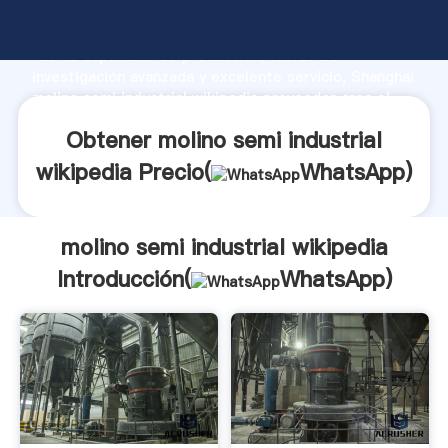
molino semi industrial wikipedia fabricante Agarrando
fuerte capacidad de producción, fuerza de
investigación avanzada y excelente servicio, Shanghai
molino semi industrial wikipedia proveedor crea el
valor y aporta valores a todos los clientes.
Obtener molino semi industrial
wikipedia Precio(
WhatsApp
)
molino semi industrial wikipedia
Introducción(
WhatsApp
)