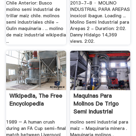
Chile Anterior: Busco
2013-7-8 · MOLINO
molino semi industrial de
INDUSTRIAL PARA AREPAS
trillar maiz chile. molinos
inoxicol ibague. Loading ...
semi industriales chile -
Molino Semi Industrial para
Gulin maquinaria . ... molino
Arepas 2 - Duration: 2:02.
de maiz industrial wikipedia
Danny Hidalgo 14,369
...
views. 2:02.
Wikipedia, The Free
Maquinas Para
Encyclopedia
Molinos De Trigo
Semi Industrial
1989 – A human crush
molino semi industrial para
during an FA Cup semi-final
maiz - Maquinaria minera .
match between Liverpool
Maquinaria molinos .