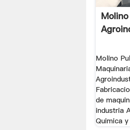
Molino
Agroind
Molino Pul
Maquinari
Agroindust
Fabricaci
de maquin
industria 
Quimica y 