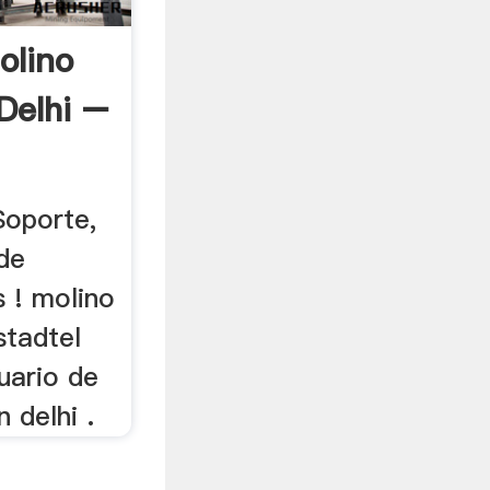
olino
 Delhi –
Soporte,
 de
 ! molino
stadtel
suario de
n delhi .