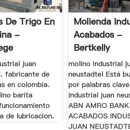
s De Trigo En
Molienda Indu
ina -
Acabados -
ege
Bertkelly
ustrial juan
molino industrial j
. fabricante de
neustadtel Está b
as en colombia.
por palabras clave
ino barita
industrial juan neus
 funcionamiento
ABN AMRO BANK
a de lubricacion.
ACABADOS INDUS
JUAN NEUSTADTEL