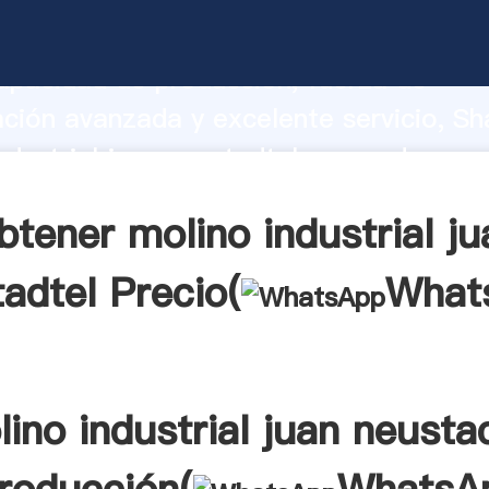
ndustrial juan neustadtel fabricante Ag
apacidad de producción, fuerza de
ación avanzada y excelente servicio, Sh
ndustrial juan neustadtel proveedor cre
aporta valores a todos los clientes.
btener molino industrial ju
adtel Precio(
What
ino industrial juan neusta