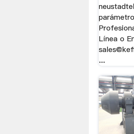
neustadtel
parámetro
Profesion
Línea o E
sales@kef
...