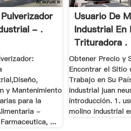
 Pulverizador
Usuario De M
ustrial - .
Industrial En
Trituradora .
verizador:
Obtener Precio y 
a
Encontrar el Sitio
rial,Diseño,
Trabajo en Su País
on y Mantenimiento
industrial juan neu
arias para la
introducción. 1. u
Alimentaria -
molino industrial e
Farmaceutica, ...