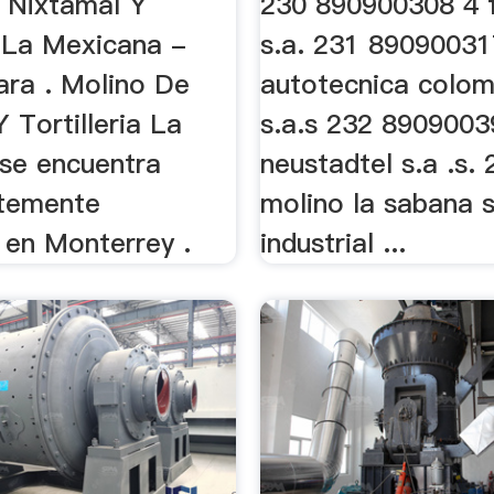
 Nixtamal Y
230 890900308 4 
a La Mexicana -
s.a. 231 89090031
ara . Molino De
autotecnica colo
 Tortilleria La
s.a.s 232 8909003
se encuentra
neustadtel s.a .s. 2
temente
molino la sabana s.
 en Monterrey .
industrial ...