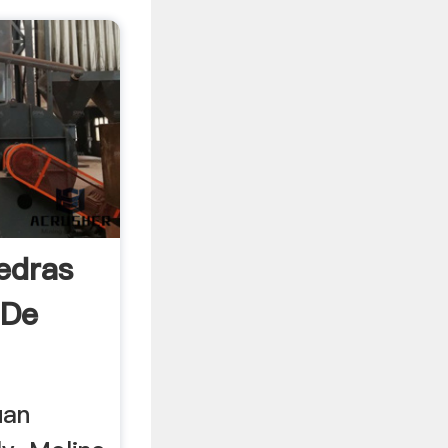
iedras
 De
uan