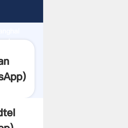
arrando
anghai
a el
an
sApp
)
dtel