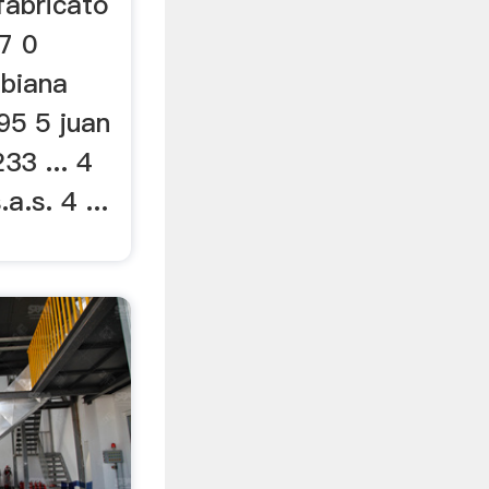
fabricato
7 0
mbiana
95 5 juan
33 ... 4
a.s. 4 ...