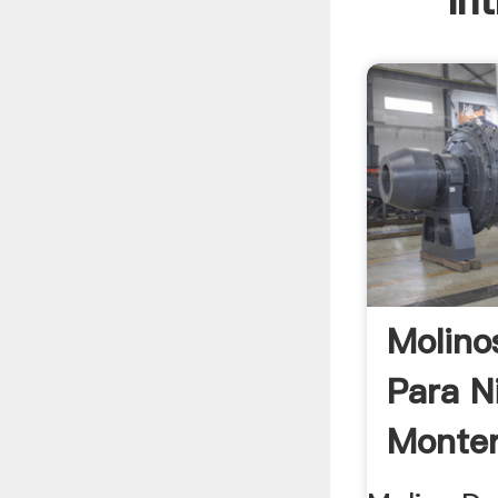
In
Molino
Para N
Monter