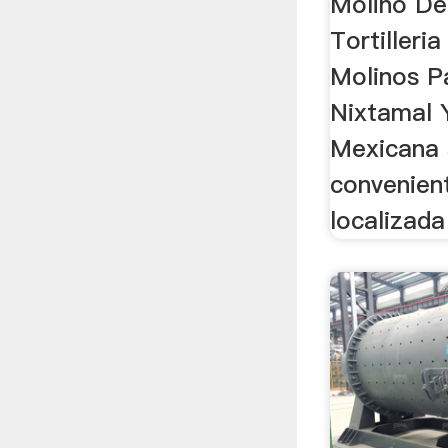
Molino De
Tortilleri
Molinos P
Nixtamal Y
Mexicana 
convenien
localizada