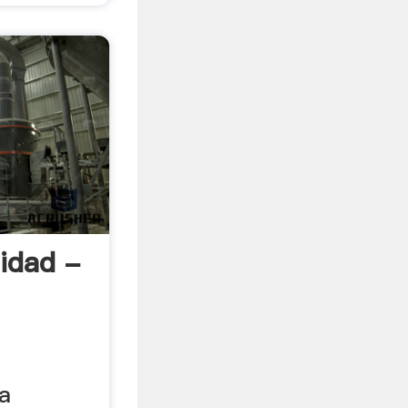
lidad -
a