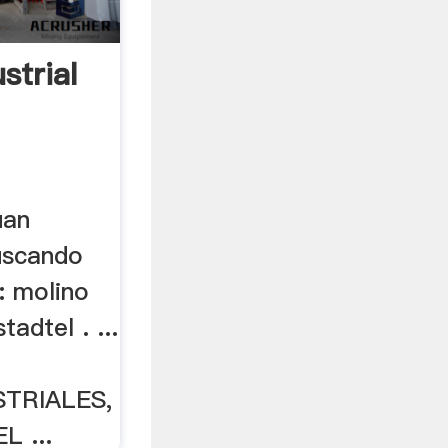
strial
uan
uscando
: molino
tadtel . ...
TRIALES,
 ...