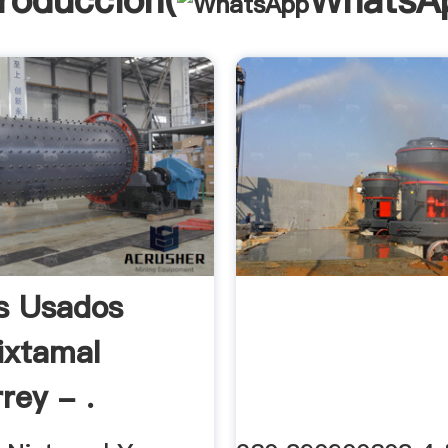
troducción(
WhatsA
s Usados
ixtamal
rey - .