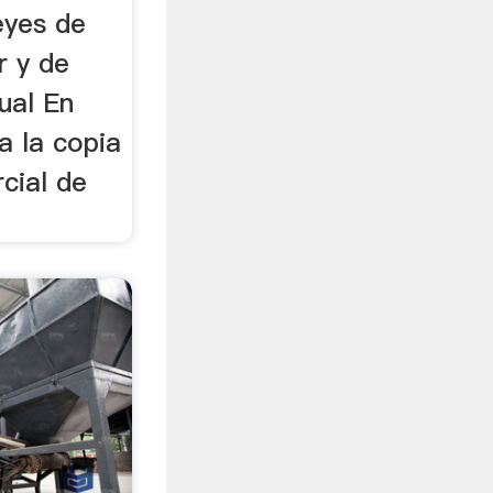
eyes de
r y de
ual En
a la copia
cial de
.