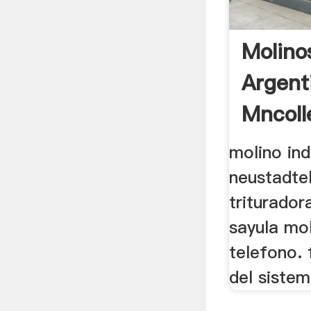
Molino
Argent
Mncoll
molino ind
neustadtel
triturador
sayula mol
telefono.
del sistem