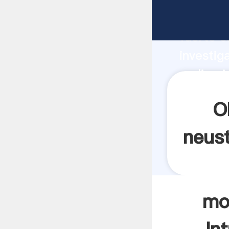
molino i
fuerte c
investig
molino i
valor y 
O
neust
mol