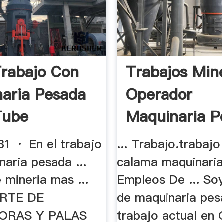
Trabajo Con
Trabajos Min
aria Pesada
Operador
Tube
Maquinaria P
- .
1 · En el trabajo
... Trabajo.trabajo
aria pesada ...
calama maquinari
 mineria mas ...
Empleos De ... So
RTE DE
de maquinaria pe
ORAS Y PALAS
trabajo actual en 