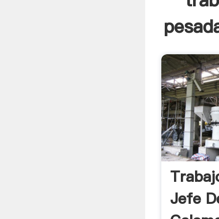
tra
pesada
Trabaj
Jefe D