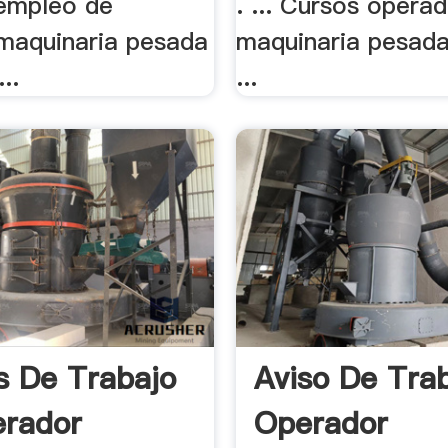
 empleo de
. ... Cursos opera
maquinaria pesada
maquinaria pesada
..
...
s De Trabajo
Aviso De Tra
rador
Operador