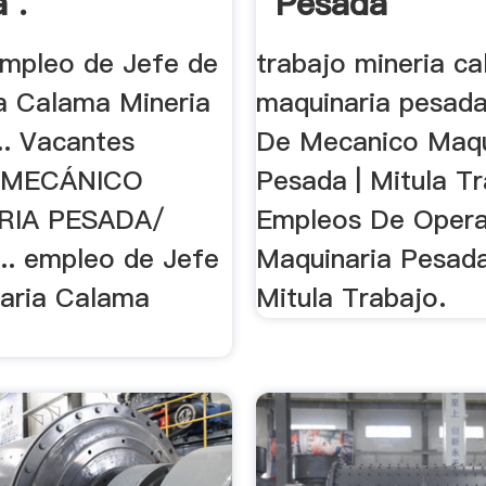
 .
Pesada
empleo de Jefe de
trabajo mineria c
a Calama Mineria
maquinaria pesad
.. Vacantes
De Mecanico Maqu
 MECÁNICO
Pesada | Mitula Tra
RIA PESADA/
Empleos De Oper
. empleo de Jefe
Maquinaria Pesad
aria Calama
Mitula Trabajo.