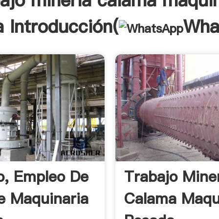
bajo mineria calama maquin
 Introducción(
Wha
o, Empleo De
Trabajo Mine
e Maquinaria
Calama Maqu