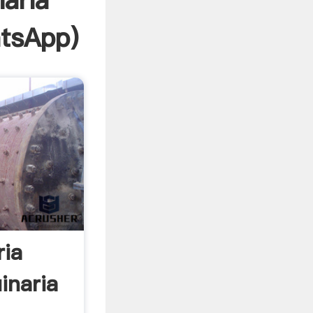
aria
tsApp
)
ria
inaria