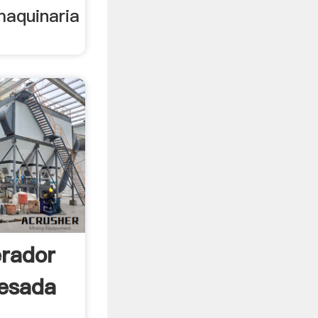
maquinaria
rador
esada