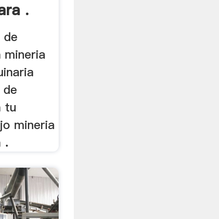
ra .
o de
 mineria
inaria
. de
 tu
jo mineria
 .