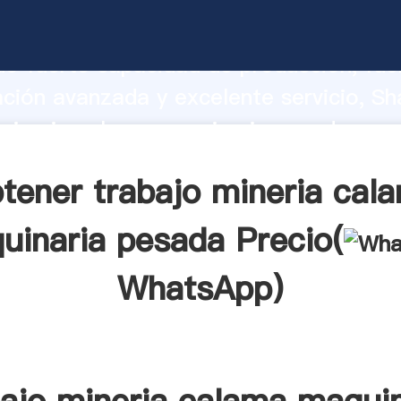
mineria calama maquinaria pesada fabr
o fuerte capacidad de producción, fue
ación avanzada y excelente servicio, Sh
 mineria calama maquinaria pesada pro
valor y aporta valores a todos los client
tener trabajo mineria cal
uinaria pesada Precio(
WhatsApp
)