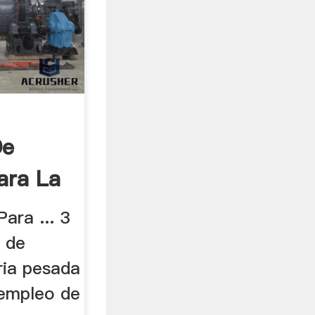
De
ara La
ara ... 3
o de
ria pesada
 empleo de