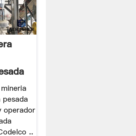
era
esada
 mineria
a pesada
y operador
sada
Codelco ..