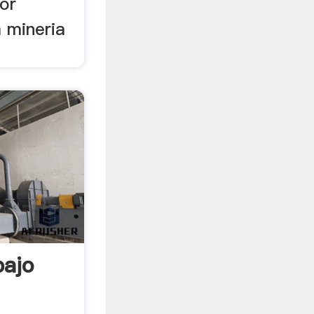
dor
 mineria
bajo