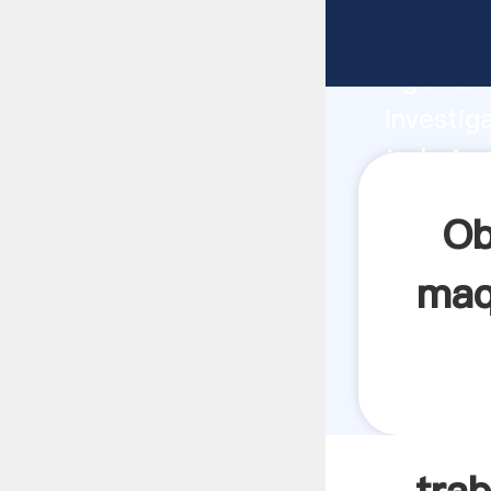
trabajo 
Agarrand
investig
trabajo
crea el 
Ob
maq