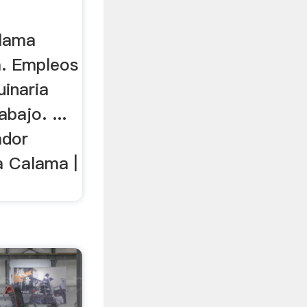
alama
a. Empleos
inaria
bajo. ...
ador
a Calama |