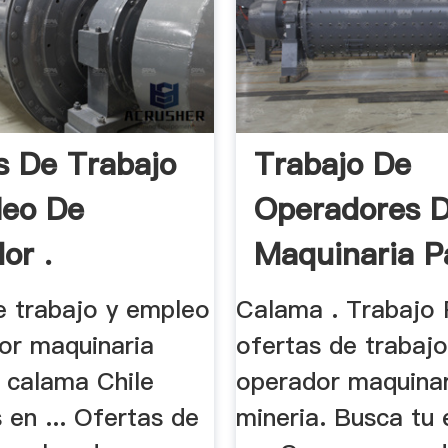
s De Trabajo
Trabajo De
leo De
Operadores 
or .
Maquinaria P
.
e trabajo y empleo
Calama . Trabajo P
or maquinaria
ofertas de trabaj
 calama Chile
operador maquina
 en ... Ofertas de
mineria. Busca tu