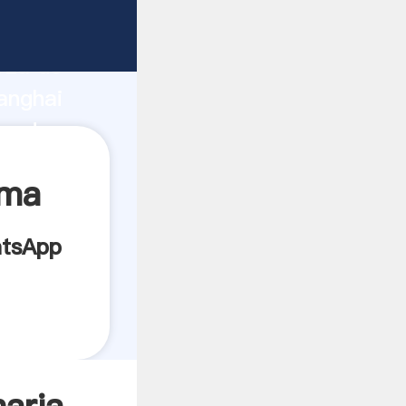
icante
rza de
anghai
veedor
es.
ama