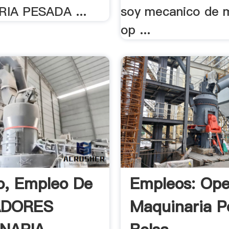
IA PESADA ...
soy mecanico de 
op ...
o, Empleo De
Empleos: Ope
ADORES
Maquinaria P