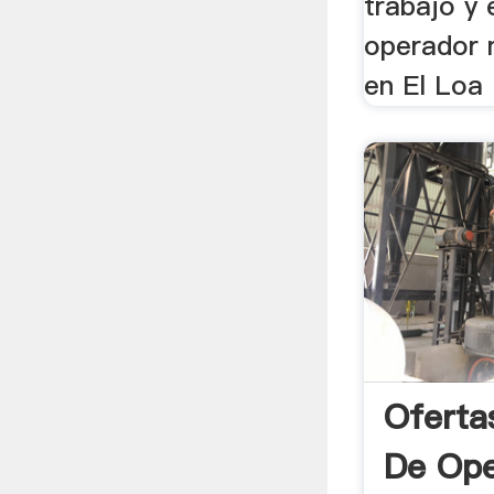
trabajo y
operador 
en El Loa .
Oferta
De Ope