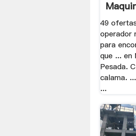
Maquin
49 oferta
operador 
para encon
que ... en
Pesada. C
calama. ..
...