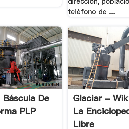
dirección, poblaci
teléfono de ...
| Báscula De
Glaciar - Wik
orma PLP
La Enciclope
Libre