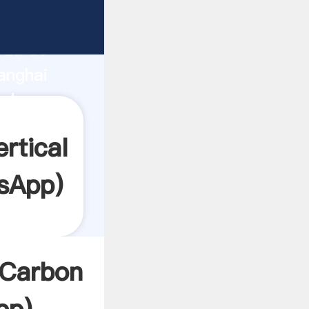
ante
rza de
anghai
edor
es.
rtical
sApp
)
 Carbon