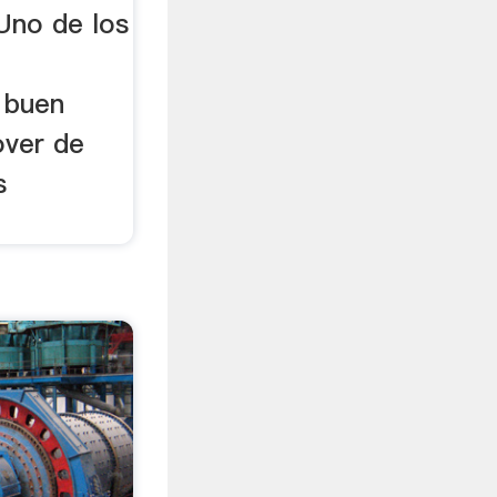
Uno de los
 buen
over de
s