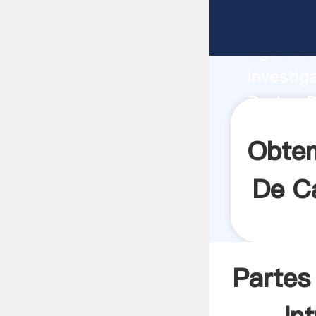
Partes D
Agarrand
investig
Partes 
crea el 
Obten
De C
Partes