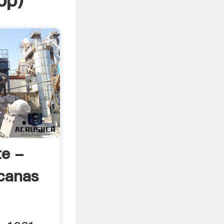
pp
)
e -
canas