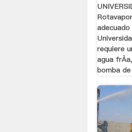
UNIVERSI
Rotavapo
adecuado 
Universid
requiere u
agua frÃ­
bomba de 