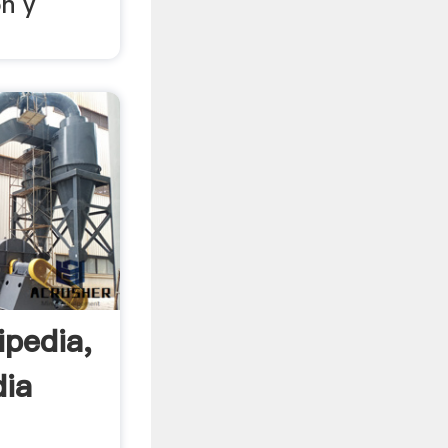
ón y
ipedia,
dia