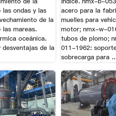
miento de la
Índice. nmx-b-05
 las ondas y las
acero para la fabr
ovechamiento de la
muelles para vehic
e las mareas.
motor; nmx-w-01
érmica oceánica.
tubos de plomo; 
 desventajas de la
011-1962: soport
sobrecarga para ..