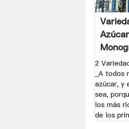
Varied
Azúcar
Monogr
2 Varieda
_A todos 
azúcar, y 
sea, porq
los más ri
de los prin