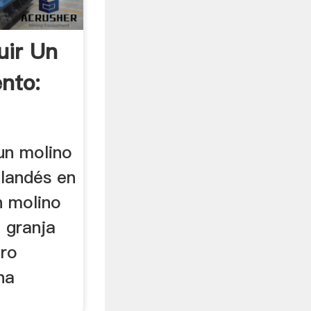
uir Un
nto:
un molino
olandés en
n molino
o granja
ero
ha