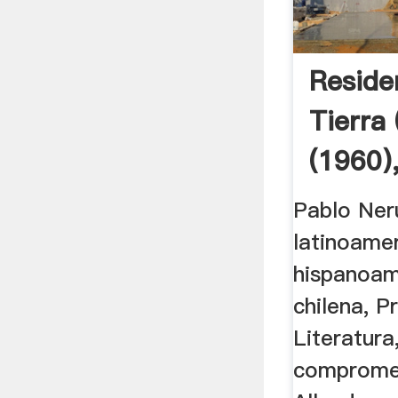
Reside
Tierra
(1960),
Pablo Ner
latinoame
hispanoam
chilena, 
Literatura,
compromet