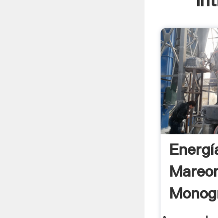
In
Energí
Mareom
Monogr