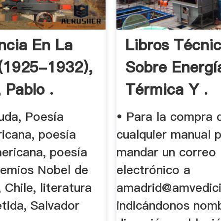
ncia En La
Libros Técni
 (1925-1932),
Sobre Energí
 Pablo .
Térmica Y .
uda, Poesía
• Para la compra 
ricana, poesía
cualquier manual 
ericana, poesía
mandar un correo
Premios Nobel de
electrónico a
 Chile, literatura
amadrid@amvedic
ida, Salvador
indicándonos nomb