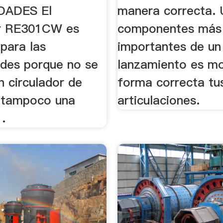
DADES El
manera correcta. 
r RE301CW es
componentes más
para las
importantes de un
ades porque no se
lanzamiento es m
n circulador de
forma correcta tu
a,tampoco una
articulaciones.
.