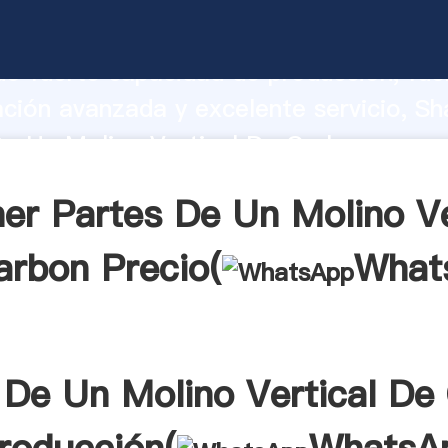
e Un Molino Vertical De Carbon fabric
o fuerte capacidad de producción, fue
ación avanzada y excelente servicio, Sh
De Un Molino Vertical De Carbon prove
valor y aporta valores a todos los client
er Partes De Un Molino Ve
arbon Precio(
What
 De Un Molino Vertical De