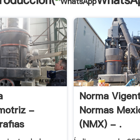
troducción(
WhatsA
a
Norma Vigent
otriz -
Normas Mexi
afias
(NMX) - .