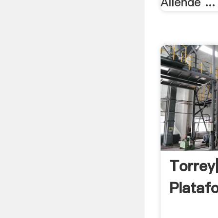
Allende ...
Torrey
Plataf