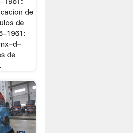
3-1961:
icacion de
ulos de
6-1961:
nmx-d-
es de
.