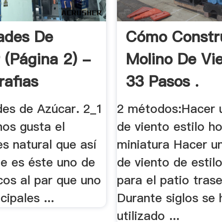
ades De
Cómo Constr
 (página 2) -
Molino De Vie
afias
33 Pasos .
des de Azúcar. 2_1
2 métodos:Hacer 
nos gusta el
de viento estilo h
es natural que así
miniatura Hacer u
ue es éste uno de
de viento de estil
cos al par que uno
para el patio tras
cipales ...
Durante siglos se 
utilizado ...