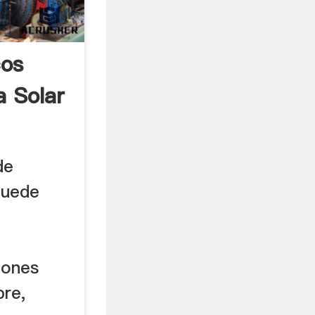
cos
a Solar
de
puede
iones
re,