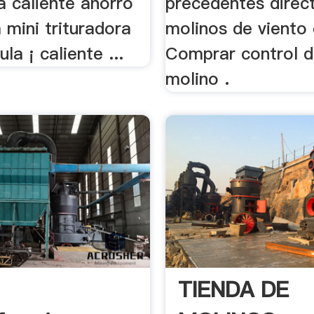
a caliente ahorro
precedentes direc
 mini trituradora
molinos de viento 
la ¡ caliente ...
Comprar control d
molino .
TIENDA DE