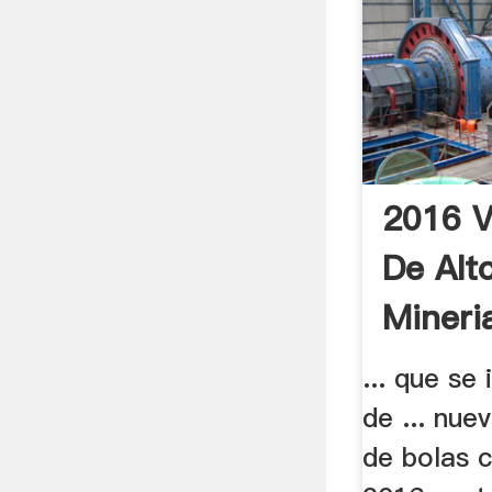
2016 V
De Alt
Mineria
... que se
de ... nue
de bolas c