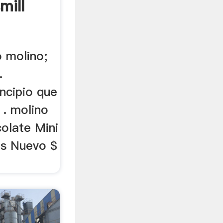
mill
 molino;
.
incipio que
 . molino
colate Mini
os Nuevo $