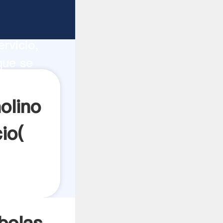
recen
ucción,
rvicio,
que se
s a
olino
io(