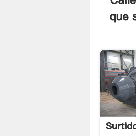
Cali
que 
Surtid