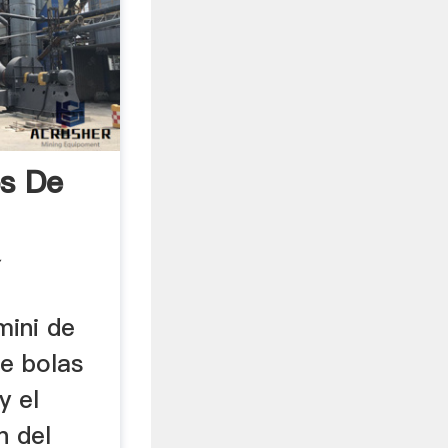
os De
Y
mini de
de bolas
y el
n del