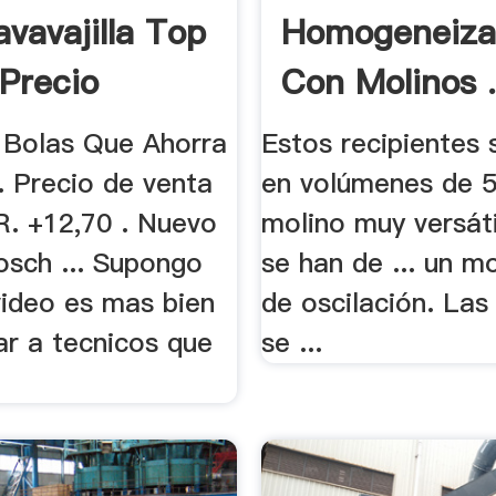
avavajilla Top
Homogeneiza
Precio
Con Molinos 
 Bolas Que Ahorra
Estos recipientes 
.. Precio de venta
en volúmenes de 5 
R. +12,70 . Nuevo
molino muy versáti
osch ... Supongo
se han de ... un m
video es mas bien
de oscilación. Las
ar a tecnicos que
se ...