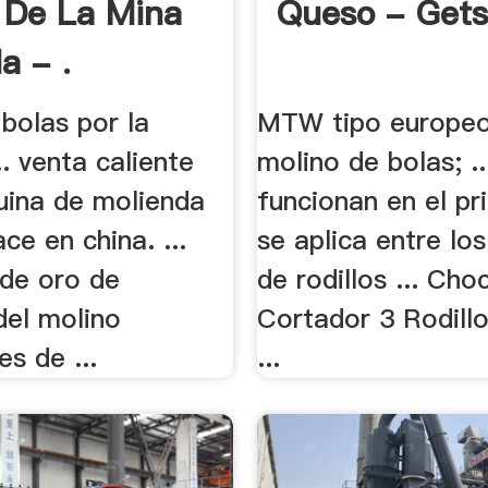
 De La Mina
Queso - Gets
 - .
bolas por la
MTW tipo europeo
.. venta caliente
molino de bolas; ..
uina de molienda
funcionan en el pr
e en china. ...
se aplica entre los
 de oro de
de rodillos ... Cho
del molino
Cortador 3 Rodill
s de ...
...