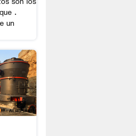
tos son los
que .
e un