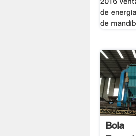
2016 vent
de energia
de mandibu
Bola