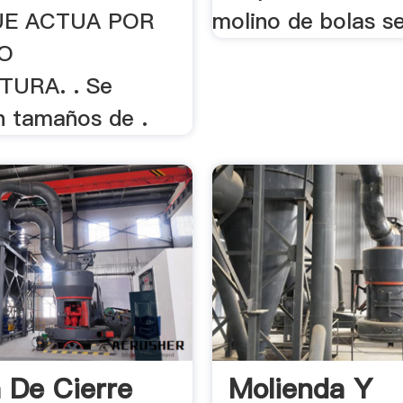
UE ACTUA POR
molino de bolas se 
 O
URA. . Se
n tamaños de .
a De Cierre
Molienda Y