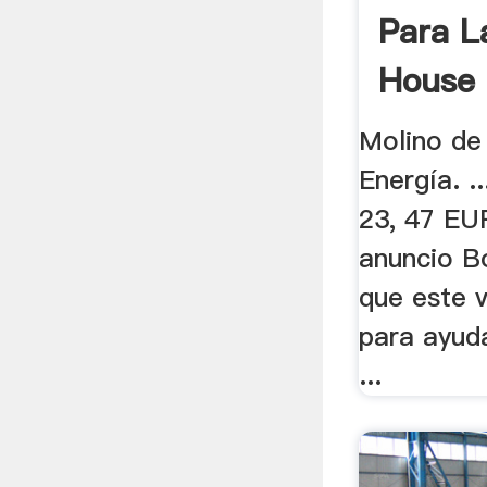
Para L
House 
Molino de
Energía. .
23, 47 EU
anuncio B
que este 
para ayud
...