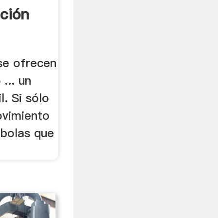
ción
.
se ofrecen
... un
l. Si sólo
ovimiento
 bolas que