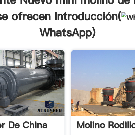
ente Nuevo mini molino de 
se ofrecen Introducción(
WhatsApp
)
or De China
Molino Rodill