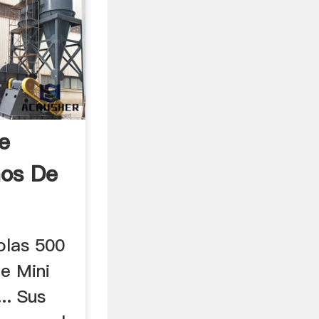
e
nos De
olas 500
De Mini
.. Sus