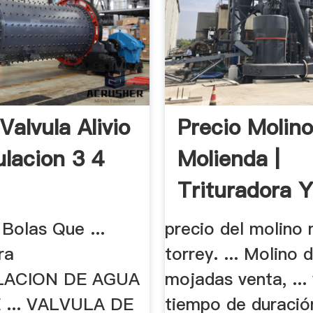
Valvula Alivio
Precio Molin
ulacion 3 4
Molienda |
Trituradora 
Molinos
Bolas Que ...
precio del molino 
ra
torrey. ... Molino 
LACION DE AGUA
mojadas venta, ... 
 ... VALVULA DE
tiempo de duració