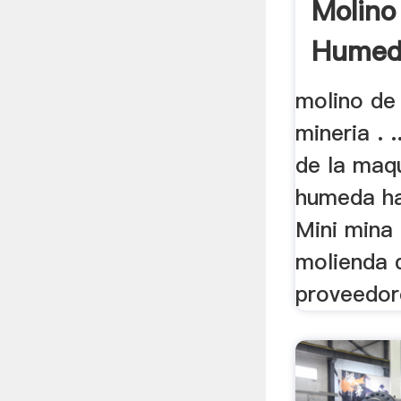
Molino
Humeda
molino de 
mineria . .
de la maq
humeda hac
Mini mina
molienda 
proveedore