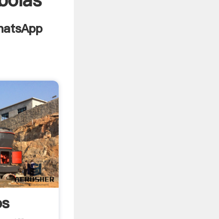
bolas
os