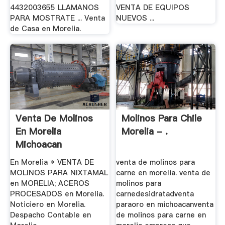
4432003655 LLAMANOS
VENTA DE EQUIPOS
PARA MOSTRATE ... Venta
NUEVOS ...
de Casa en Morelia.
Venta De Molinos
Molinos Para Chile
En Morelia
Morelia - .
Michoacan
En Morelia » VENTA DE
venta de molinos para
MOLINOS PARA NIXTAMAL
carne en morelia. venta de
en MORELIA; ACEROS
molinos para
PROCESADOS en Morelia.
carnedesidratadventa
Noticiero en Morelia.
paraoro en michoacanventa
Despacho Contable en
de molinos para carne en