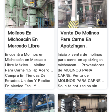
Molinos En
Venta De Molinos
Michoacán En
Para Carne En
Mercado Libre
Apatzingan .
México
Encuentra Molinos en
Inicio > venta de molinos
Michoacán en Mercado
para carne en apatzingan
Libre México. ... Molino
michoacan. ... Proveedores
Para Carne 1.5 Hp Acero ...
de MOLINOS PARA
Compra En Tiendas De
CARNE, Venta de
Estados Unidos Y Recibe
MOLINOS PARA CARNE -
En Mexico Facil Y ...
Solicita cotización sin .