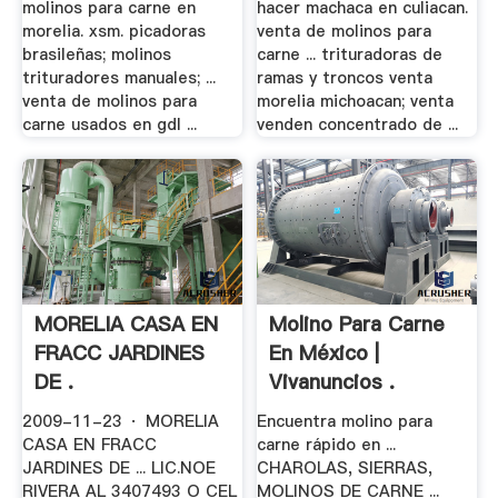
molinos para carne en
hacer machaca en culiacan.
morelia. xsm. picadoras
venta de molinos para
brasileñas; molinos
carne ... trituradoras de
trituradores manuales; ...
ramas y troncos venta
venta de molinos para
morelia michoacan; venta
carne usados en gdl ...
venden concentrado de ...
MORELIA CASA EN
Molino Para Carne
FRACC JARDINES
En México |
DE .
Vivanuncios .
2009-11-23 · MORELIA
Encuentra molino para
CASA EN FRACC
carne rápido en ...
JARDINES DE ... LIC.NOE
CHAROLAS, SIERRAS,
RIVERA AL 3407493 O CEL
MOLINOS DE CARNE ...