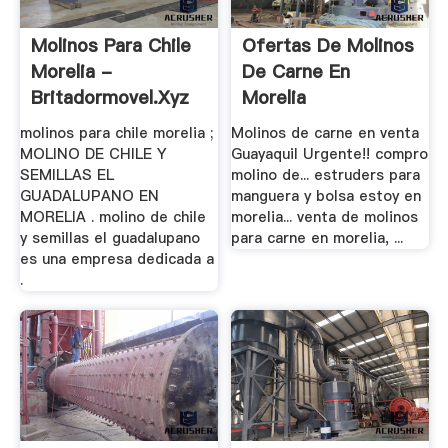
Molinos Para Chile
Ofertas De Molinos
Morelia -
De Carne En
Britadormovel.xyz
Morelia
molinos para chile morelia ;
Molinos de carne en venta
MOLINO DE CHILE Y
Guayaquil Urgente!! compro
SEMILLAS EL
molino de... estruders para
GUADALUPANO EN
manguera y bolsa estoy en
MORELIA . molino de chile
morelia... venta de molinos
y semillas el guadalupano
para carne en morelia, ...
es una empresa dedicada a
.