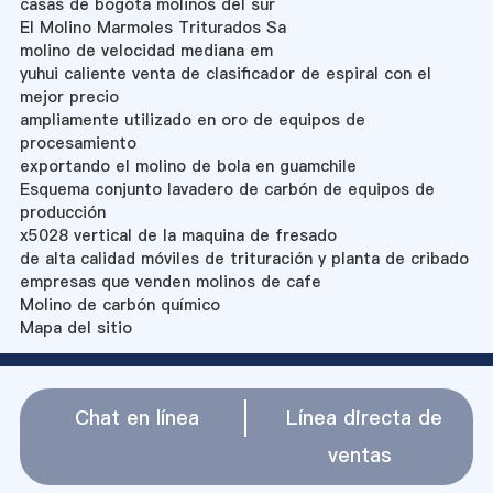
casas de bogota molinos del sur
El Molino Marmoles Triturados Sa
molino de velocidad mediana em
yuhui caliente venta de clasificador de espiral con el
mejor precio
ampliamente utilizado en oro de equipos de
procesamiento
exportando el molino de bola en guamchile
Esquema conjunto lavadero de carbón de equipos de
producción
x5028 vertical de la maquina de fresado
de alta calidad móviles de trituración y planta de cribado
empresas que venden molinos de cafe
Molino de carbón químico
Mapa del sitio
Chat en línea
Línea directa de
ventas