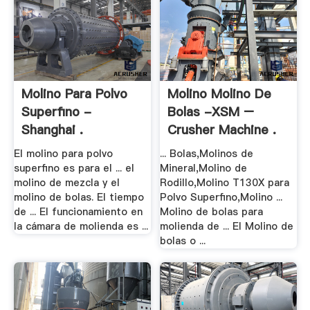
Molino Para Polvo
Molino Molino De
Superfino -
Bolas -XSM –
Shanghai .
Crusher Machine .
El molino para polvo
... Bolas,Molinos de
superfino es para el ... el
Mineral,Molino de
molino de mezcla y el
Rodillo,Molino T130X para
molino de bolas. El tiempo
Polvo Superfino,Molino ...
de ... El funcionamiento en
Molino de bolas para
la cámara de molienda es ...
molienda de ... El Molino de
bolas o ...