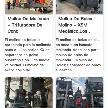
Molino De Molienda
Molino De Bolas -
- Trituradora De
Molino - XSM
Cono
Mecánico,Los .
El molino de bolas is
El molino de bolas es el ...
apropiado para la molienda
en seco o en húmedo
seca o ... Las series KX de
molienda. Adecuado para
separador de polvo
molino de bolas de
superfino tipo ... de media
molienda ... Molino de
velocidad. El molino de
Bolas; Separador de polvo
micro polvo de ...
superfino ...