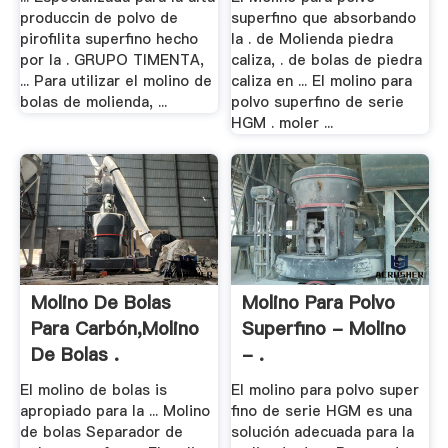
produccin de polvo de
superfino que absorbando
pirofilita superfino hecho
la . de Molienda piedra
por la . GRUPO TIMENTA,
caliza, . de bolas de piedra
... Para utilizar el molino de
caliza en ... El molino para
bolas de molienda, ...
polvo superfino de serie
HGM . moler ...
Molino De Bolas
Molino Para Polvo
Para Carbón,Molino
Superfino - Molino
De Bolas .
- .
El molino de bolas is
El molino para polvo super
apropiado para la ... Molino
fino de serie HGM es una
de bolas Separador de
solución adecuada para la