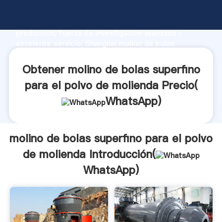
molino de bolas superfino para el polvo de molienda
fabricante Agarrando fuerte capacidad de
producción, fuerza de investigación avanzada y
excelente servicio, Shanghai molino de bolas
superfino para el polvo de molienda proveedor crea
el valor y aporta valores a todos los clientes.
Obtener molino de bolas superfino
para el polvo de molienda Precio(
WhatsApp
)
molino de bolas superfino para el polvo
de molienda Introducción(
WhatsApp
)