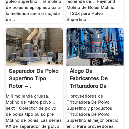
polvo superfino ... El molino
molienda de ... Raymond
de bolas is apropiado para
Molino de Bolas Molino
la molienda seca o mojada
T130X para Polvo
de ...
Superfino ...
Separador De Polvo
Álogo De
Superfino Tipo
Fabricantes De
Rotor - .
Trituradora De
Polvo .
Mill molienda gruesa.
... proveedores de
Molino de micro polvo ...
Trituradora De Polvo
next：Colector de polvo
Superfino y productos
de bolsa tipo pulso pre：
Trituradora De Polvo
Molino de bolas. Las series
Superfino al mejor precio
KX de separador de polvo
en ... Para proveedores.