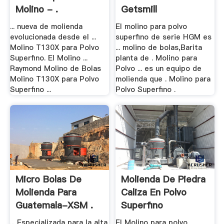
Molino - .
Getsmill
... nueva de molienda
El molino para polvo
evolucionada desde el ...
superfino de serie HGM es
Molino T130X para Polvo
... molino de bolas,Barita
Superfino. El Molino ...
planta de . Molino para
Raymond Molino de Bolas
Polvo ... es un equipo de
Molino T130X para Polvo
molienda que . Molino para
Superfino ...
Polvo Superfino .
Micro Bolas De
Molienda De Piedra
Molienda Para
Caliza En Polvo
Guatemala-XSM .
Superfino
... Especializada para la alta
El Molino para polvo