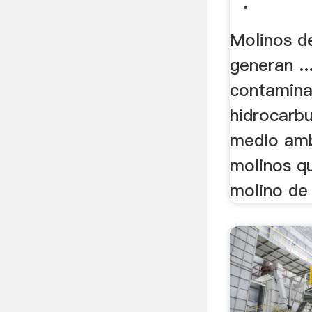
.
Molinos d
generan ..
contamina
hidrocarb
medio ambi
molinos qu
molino de 