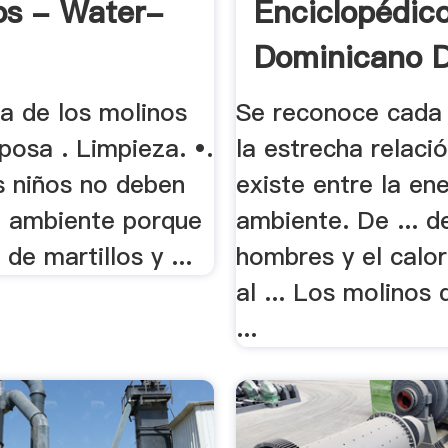
los - Water-
Enciclopédic
Dominicano 
Medio .
za de los molinos
Se reconoce cada
iposa . Limpieza. •.
la estrecha relaci
os niños no deben
existe entre la ene
al ambiente porque
ambiente. De ... d
 de martillos y ...
hombres y el calo
al ... Los molinos 
...