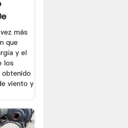
o
De
 vez más
ón que
rgía y el
e los
r obtenido
de viento y