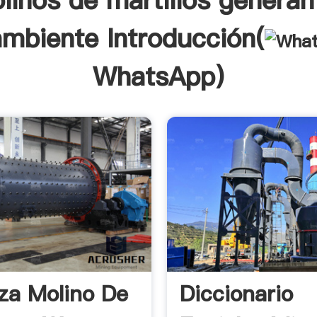
linos de martillos genera
ambiente Introducción(
WhatsApp
)
za Molino De
Diccionario