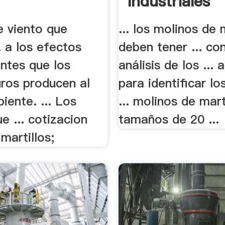
Industriales
e viento que
... los molinos de 
. a los efectos
deben tener ... con
ntes que los
análisis de los ...
uros producen al
para identificar l
ente. ... Los
... molinos de mart
e ... cotizacion
tamaños de 20 ...
martillos;