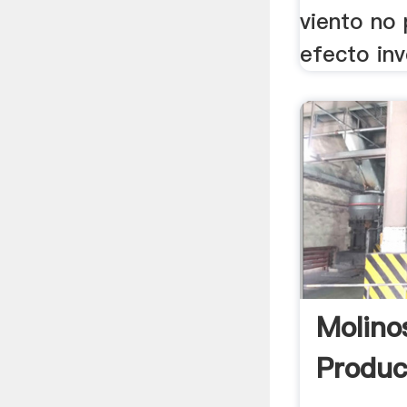
viento no
efecto inv
Molino
Produc