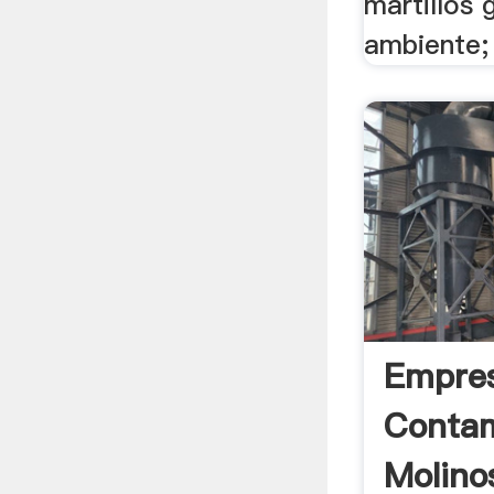
martillos 
ambiente;
Empre
Conta
Molinos