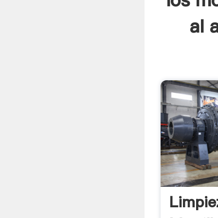
los mo
al 
Limpie