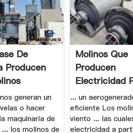
ase De
Molinos Que
a Producen
Producen
linos
Electricidad 
.
linos generan un
... un aerogenerad
. velas o hacer
eficiente Los moli
la maquinaria de
viento ... las cual
 ... los molinos de
electricidad a parti