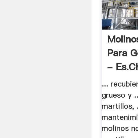
Molino
Para 
- Es.ch
... recubi
grueso y .
martillos, 
mantenimi
molinos no 