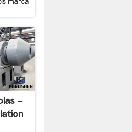
los marca
olas -
lation