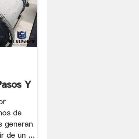
Pasos Y
or
nos de
es generan
r de un ...