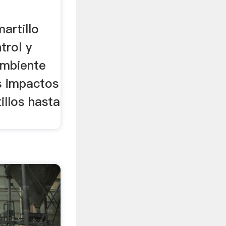
martillo
trol y
 ambiente
os impactos
illos hasta