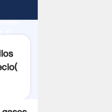
ente
ucción,
rvicio,
s al
res a
llos
cio(