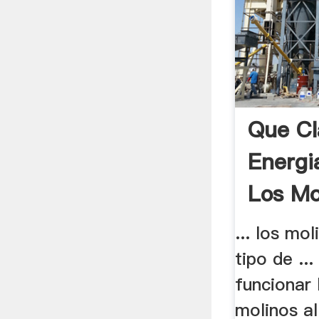
Que Cl
Energi
Los Mo
... los mo
tipo de ..
funcionar 
molinos al