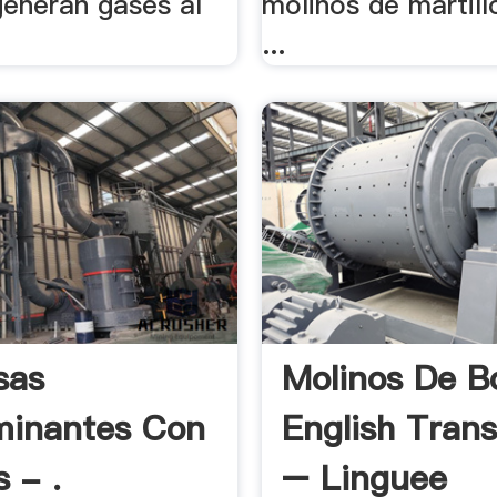
generan gases al
molinos de martil
...
sas
Molinos De B
minantes Con
English Trans
 - .
– Linguee