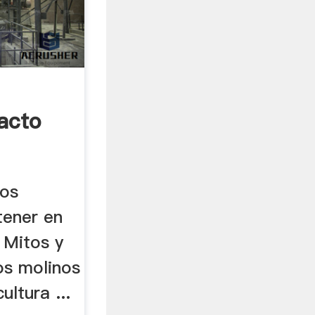
acto
los
tener en
 Mitos y
os molinos
ultura ...