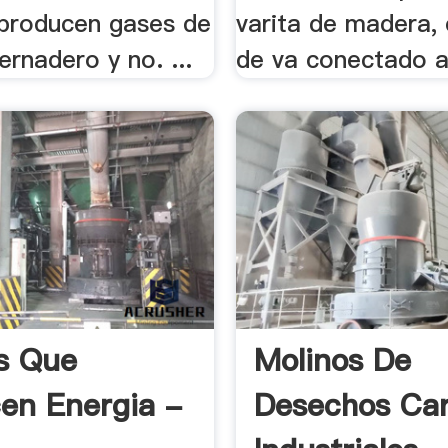
 producen gases de
varita de madera,
ernadero y no. ...
de va conectado al
s Que
Molinos De
en Energia -
Desechos Car