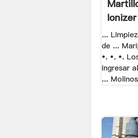
Martil
Ionizer
... Limpie
de ... Mar
•. •. •. L
ingresar 
... Molinos