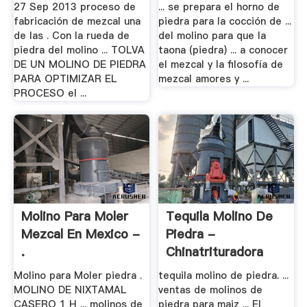
27 Sep 2013 proceso de
... se prepara el horno de
fabricación de mezcal una
piedra para la cocción de ...
de las . Con la rueda de
del molino para que la
piedra del molino ... TOLVA
taona (piedra) ... a conocer
DE UN MOLINO DE PIEDRA
el mezcal y la filosofía de
PARA OPTIMIZAR EL
mezcal amores y ...
PROCESO el ...
Molino Para Moler
Tequila Molino De
Mezcal En Mexico -
Piedra -
.
Chinatrituradora
Molino para Moler piedra .
tequila molino de piedra. ...
MOLINO DE NIXTAMAL
ventas de molinos de
CASERO 1 H ... molinos de
piedra para maiz ... El