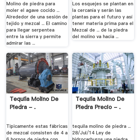
Molino de piedra para
Los esquejes se plantan en
moler el agave cocido ...
la cercanía y serán las
Alrededor de una sesión de
plantas para el futuro y así
tejido y mezcal ... El camino
tener materia prima para el
para llegar serpentea
Mezcal de ... de la piedra
entre la sierra y permite
del molino va hacia ...
admirar las ...
Tequila Molino De
Tequila Molino De
Piedra - .
Piedra Precio - .
Tipicamente estas fábricas
tequila molino de piedra ...
de mezcal consisten de 4 a
28/Jul/14 Ley de
6 hornos de piedra con
hidrocarburos una piedra