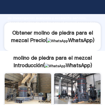
molino de piedra para el mezcal fabricante
Agarrando fuerte capacidad de producción, fuerza
de investigación avanzada y excelente servicio,
Shanghai molino de piedra para el mezcal proveedor
crea el valor y aporta valores a todos los clientes.
Obtener molino de piedra para el
mezcal Precio(
WhatsApp
)
molino de piedra para el mezcal
Introducción(
WhatsApp
)