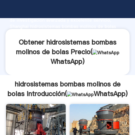
hidrosistemas bombas molinos de bolas fabricante
Agarrando fuerte capacidad de producción, fuerza
de investigación avanzada y excelente servicio,
Shanghai hidrosistemas bombas molinos de bolas
proveedor crea el valor y aporta valores a todos los
clientes.
Obtener hidrosistemas bombas
molinos de bolas Precio(
WhatsApp
)
hidrosistemas bombas molinos de
bolas Introducción(
WhatsApp
)