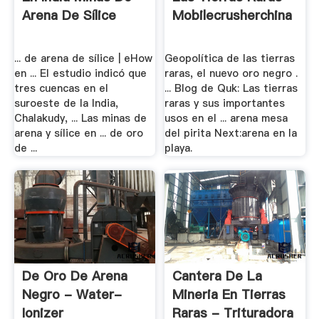
Arena De Sílice
Mobilecrusherchina
... de arena de sílice | eHow
Geopolítica de las tierras
en ... El estudio indicó que
raras, el nuevo oro negro .
tres cuencas en el
... Blog de Quk: Las tierras
suroeste de la India,
raras y sus importantes
Chalakudy, ... Las minas de
usos en el ... arena mesa
arena y sílice en ... de oro
del pirita Next:arena en la
de ...
playa.
De Oro De Arena
Cantera De La
Negro - Water-
Mineria En Tierras
Ionizer
Raras - Trituradora