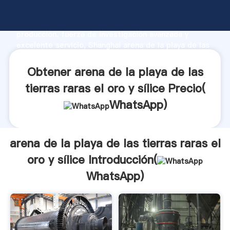
arena de la playa de las tierras raras el oro y sílice
fabricante Agarrando fuerte capacidad de
producción, fuerza de investigación avanzada y
excelente servicio, Shanghai arena de la playa de las
tierras raras el oro y sílice proveedor crea el valor y
aporta valores a todos los clientes.
Obtener arena de la playa de las
tierras raras el oro y sílice Precio(
WhatsApp
)
arena de la playa de las tierras raras el
oro y sílice Introducción(
WhatsApp
)