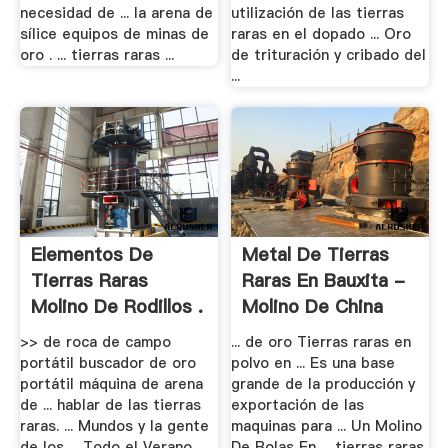
necesidad de ... la arena de
utilización de las tierras
sílice equipos de minas de
raras en el dopado ... Oro
oro . ... tierras raras ...
de trituración y cribado del
...
Elementos De
Metal De Tierras
Tierras Raras
Raras En Bauxita -
Molino De Rodillos .
Molino De China
>> de roca de campo
... de oro Tierras raras en
portátil buscador de oro
polvo en ... Es una base
portátil máquina de arena
grande de la producción y
de ... hablar de las tierras
exportación de las
raras. ... Mundos y la gente
maquinas para ... Un Molino
de los ... Todo el Verano ...
De Bolas En ... tierras raras,