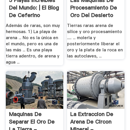
5 Playas Increíbles
Las Maquinas De
Del Mundo: | El Blog
Procesamiento De
De Ceferino
Oro Del Desierto
Además de raras, son muy
Tierras raras arena de
hermosas. 1) La playa de
sílice y oro procesamiento
arena ... No es la única en
..... ... molerla y
el mundo, pero es una de
posteriormente liberar el
las más ... Es una playa
oro y la plata de la roca en
tierra adentro, de arena y
las autoclaves, ...
agua ...
Maquinas De
La Extraccion De
Separar El Oro De
Arena De Circon
La Tierra - .
Mineral - .