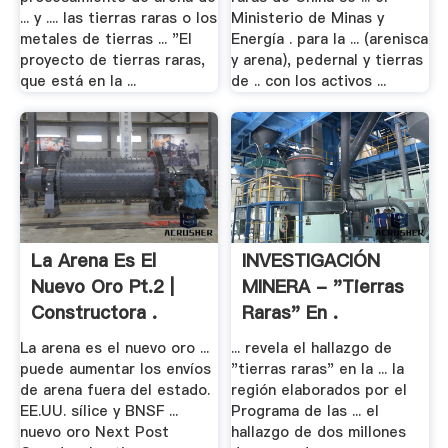
... y .... las tierras raras o los
Ministerio de Minas y
metales de tierras ... "El
Energía . para la ... (arenisca
proyecto de tierras raras,
y arena), pedernal y tierras
que está en la ...
de .. con los activos ...
La Arena Es El
INVESTIGACIÓN
Nuevo Oro Pt.2 |
MINERA - "Tierras
Constructora .
Raras" En .
La arena es el nuevo oro ...
... revela el hallazgo de
puede aumentar los envíos
"tierras raras" en la ... la
de arena fuera del estado.
región elaborados por el
EE.UU. sílice y BNSF ...
Programa de las ... el
nuevo oro Next Post
hallazgo de dos millones