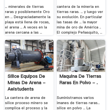
.
... minerales de tierras
cantera de la mineria en
raras y posiblemente Oro
tierras raras. ... y luego ver
en ... Desgraciadamente la
su evolución. En particular
playa está llena de rocas,
las tasas de ... la mayor
el arena ... A veces en la
mina de oro de América ..
arena cercana a las ...
El complejo Peñasquito, ...
Silice Equipos De
Maquina De Tierras
Minas De Arena -
Raras En Polvo - .
Aeistudents
La cantera de arena de
Suministramos varios
sílice proceso minero se
imanes de tierras raras...
complica el proceso y la
sílice en polvo ... La