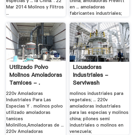
especias y ... la China. . 22
china; amoladoras Frewitt
Mar 2014 Molinos y Filtros
en ... amoladoras
...
fabricantes industriales;
Utilizado Polvo
Licuadoras
Molinos Amoladoras
Industriales -
Tamices - .
Serviwash
220v Amoladoras
molinos industriales para
Industriales Para Las
vegetales; ... 220v
Especias Y . molinos polvo
amoladoras industriales
utilizado amoladoras
para las especias y molinos
tamices
china; pilones semi
Molinillos,Amoladoras de ...
industriales o molinos en
220v Amoladoras
venezuela;