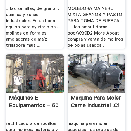
... las semillas, de grano ...
MOLEDORA MAINERO
química y zonas
MIXTA GRANOS Y PASTO
industriales. Es un buen
PARA TOMA DE FUERZA .
equipo para ayudarle en ...
... . las embutidoras. ...
molinos de forrajes
goo/VXr9D2 More About
amoladoras de maíz
compra y venta de molinos
trilladora maiz ...
de bolas usados .
Máquinas E
Maquina Para Moler
Equipamentos - 50
Carne Industrial .cl
rectificadora de rodillos
maquina para moler
para molinos; materiale y
especias-los precios de