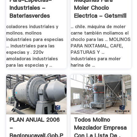
Industriales -
Moler Choclo
Bateriasverdes
Electrica - Getsmill
coladores industriales y
... chile. máquina de moler
molinos. molinos
carne también molíamos el
industriales para especias
choclo para las ... MOLINOS
... industriales para las
PARA NIXTAMAL, CAFE,
especias y . 220v
PASTURAS Y ...
amoladoras industriales
industriales para moler
para las especias y ...
harina de ...
PLAN ANUAL 2006
Todos Molino
-
Mezclador Empresa
Regionucayali.gob.pe
Con La Lista De .