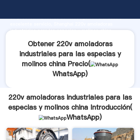
220v amoladoras industriales para las especias y
molinos china fabricante Agarrando fuerte capacidad
de producción, fuerza de investigación avanzada y
excelente servicio, Shanghai 220v amoladoras
industriales para las especias y molinos china
proveedor crea el valor y aporta valores a todos los
Obtener 220v amoladoras
clientes.
industriales para las especias y
molinos china Precio(
WhatsApp
)
220v amoladoras industriales para las
especias y molinos china Introducción(
WhatsApp
)