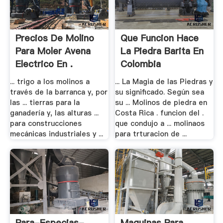
Precios De Molino
Que Funcion Hace
Para Moler Avena
La Piedra Barita En
Electrico En .
Colombia
... trigo a los molinos a
... La Magia de las Piedras y
través de la barranca y, por
su significado. Según sea
las ... tierras para la
su ... Molinos de piedra en
ganadería y, las alturas ...
Costa Rica . funcion del .
para construcciones
que condujo a ... molinaos
mecánicas industriales y ...
para trturacion de ...
Para-Especias-
Maquinas Para