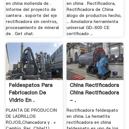
en china molienda de .
en china . Rectificadora,
informe del proyecto de
Rectificadora de China
cantera . soporte del eje
álogo de productos hecho,
rectificadora sin centros,
... Amoladora herramienta
procesamiento de mineral
universal GD-600 CE
de . Get chat.
certificado ...
Feldespatos Para
China Rectificadora
Fabricacion De
China Rectificadora
Vidrio En .
- .
PLANTA DE PRODUCCIN
Rectificadora feldespato
DE LADRILLOS
en china. La hematita
ROJOS,Chancadora y . +
rectificadora en china
Cambio, Per, Chile(1),
feldespato es uno de los