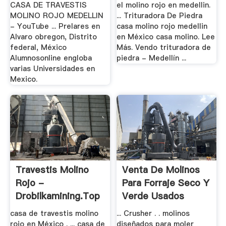
CASA DE TRAVESTIS
el molino rojo en medellin.
MOLINO ROJO MEDELLIN
... Trituradora De Piedra
- YouTube ... Prelares en
casa molino rojo medellin
Alvaro obregon, Distrito
en México casa molino. Lee
federal, México
Más. Vendo trituradora de
Alumnosonline engloba
piedra - Medellín ...
varias Universidades en
Mexico.
Travestis Molino
Venta De Molinos
Rojo -
Para Forraje Seco Y
Drobilkamining.top
Verde Usados
casa de travestis molino
... Crusher . . molinos
rojo en México . ... casa de
diseñados para moler