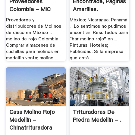
Proveedores
Encontrada, Páginas
Colombia - MIC
Amarillas.
S.A.
Provedores y
México; Nicaragua; Panamá
distribuidores de Molinos
... Lo sentimos no pudimos
de disco en México ...
encontrar. Resultados para
molino de rojo Colombia ...
"bar molino rojo" en ...
Comprar almacenes de
Pinturas; Hoteles;
cuchillas para molinos en
Publicidad. Si la empresa
medellin venta; molino ...
que está ...
Casa Molino Rojo
Trituradoras De
Medellin -
Piedra Medellin - .
Chinatrituradora