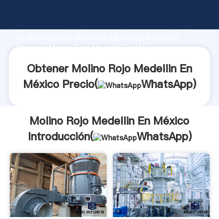
Molino Rojo Medellin En México fabricante
Agarrando fuerte capacidad de producción, fuerza
de investigación avanzada y excelente servicio,
Shanghai Molino Rojo Medellin En México proveedor
crea el valor y aporta valores a todos los clientes.
Obtener Molino Rojo Medellin En
México Precio(
WhatsApp
)
Molino Rojo Medellin En México
Introducción(
WhatsApp
)