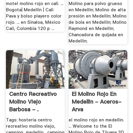
motel molino rojo en cali. ...
Molino para polvo grueso
Bogota| Medellin | Cali
en Medellin; Molino de alta
Pava y bolso playero color
presión en Medellin; Molino
rojo. ... en Sinaloa, México
de bola en Medellin; Molino
Cali, Colombia 120 p ...
Raymond en Medellin;
Chancadora de quijada en
Medellin;
Centro Recreativo
El Molino Rojo En
Molino Viejo
Medellin - Aceros-
Barbosa - .
Arva
Tags: hostería centro
el molino rojo en medellin.
recreativo molino viejo,
... Welcome to the El
camping, medellín,, camping
Molino Rojo de Tijuana 3D