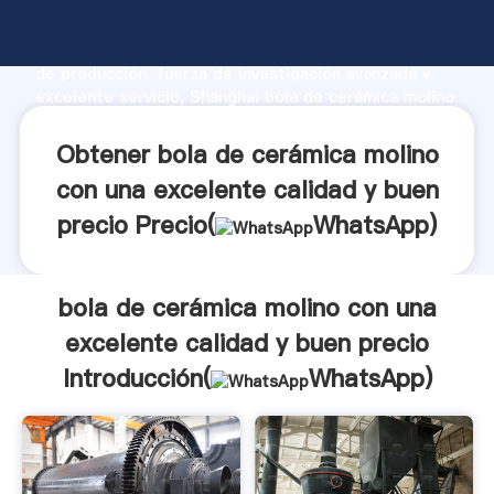
bola de cerámica molino con una excelente calidad y
buen precio fabricante Agarrando fuerte capacidad
de producción, fuerza de investigación avanzada y
excelente servicio, Shanghai bola de cerámica molino
con una excelente calidad y buen precio proveedor
crea el valor y aporta valores a todos los clientes.
Obtener bola de cerámica molino
con una excelente calidad y buen
precio Precio(
WhatsApp
)
bola de cerámica molino con una
excelente calidad y buen precio
Introducción(
WhatsApp
)