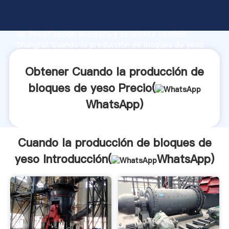
Cuando la producción de bloques de yeso fabricante
Agarrando fuerte capacidad de producción, fuerza
de investigación avanzada y excelente servicio,
Shanghai Cuando la producción de bloques de yeso
proveedor crea el valor y aporta valores a todos los
clientes.
Obtener Cuando la producción de
bloques de yeso Precio(
WhatsApp
)
Cuando la producción de bloques de
yeso Introducción(
WhatsApp
)