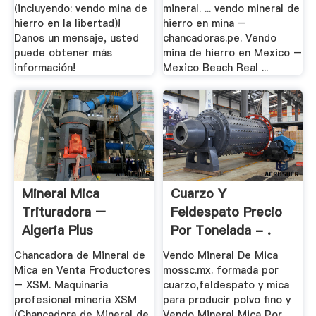
(incluyendo: vendo mina de
mineral. ... vendo mineral de
hierro en la libertad)!
hierro en mina –
Danos un mensaje, usted
chancadoras.pe. Vendo
puede obtener más
mina de hierro en Mexico –
información!
Mexico Beach Real ...
Mineral Mica
Cuarzo Y
Trituradora –
Feldespato Precio
Algeria Plus
Por Tonelada - .
Grandes .
Chancadora de Mineral de
Vendo Mineral De Mica
Mica en Venta Froductores
mossc.mx. formada por
– XSM. Maquinaria
cuarzo,feldespato y mica
profesional minería XSM
para producir polvo fino y
(Chancadora de Mineral de
Vendo Mineral Mica Por