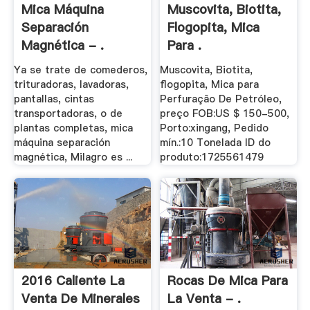
Mica Máquina
Muscovita, Biotita,
Separación
Flogopita, Mica
Magnética - .
Para .
Ya se trate de comederos,
Muscovita, Biotita,
trituradoras, lavadoras,
flogopita, Mica para
pantallas, cintas
Perfuração De Petróleo,
transportadoras, o de
preço FOB:US $ 150-500,
plantas completas, mica
Porto:xingang, Pedido
máquina separación
mín.:10 Tonelada ID do
magnética, Milagro es ...
produto:1725561479
2016 Caliente La
Rocas De Mica Para
Venta De Minerales
La Venta - .