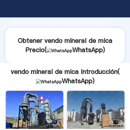
vendo mineral de mica fabricante Agarrando fuerte
capacidad de producción, fuerza de investigación
avanzada y excelente servicio, Shanghai vendo
mineral de mica proveedor crea el valor y aporta
valores a todos los clientes.
Obtener vendo mineral de mica
Precio(
WhatsApp
)
vendo mineral de mica Introducción(
WhatsApp
)