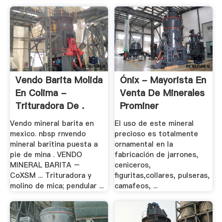
Vendo Barita Molida
Ónix - Mayorista En
En Colima -
Venta De Minerales
Trituradora De .
Prominer
Vendo mineral barita en
El uso de este mineral
mexico. nbsp rnvendo
precioso es totalmente
mineral baritina puesta a
ornamental en la
pie de mina . VENDO
fabricación de jarrones,
MINERAL BARITA –
ceniceros,
CoXSM ... Trituradora y
figuritas,collares, pulseras,
molino de mica; pendular ...
camafeos, ...