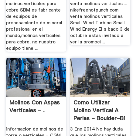
molinos verticales para
venta molinos verticales -
cobre SBM es fabricante
nikefreehotpunch com.
de equipos de
venta molinos verticales
procesamiento de mineral
Small Wind Turbine Small
profesional en el
Wind Energy El s bado 3 de
mundo,molinos verticales
octubre estas invitado a
para cobre, no nuestro
ver la promoci ...
equipo tiene ...
Molinos Con Aspas
Como Utilizar
Verticales - .
Molino Vertical A
Perlas - Boulder-Bi
.
informacion de molinos de
3 Ene 2014 No hay duda
torre o verticales - CGM
que los molinos verticales