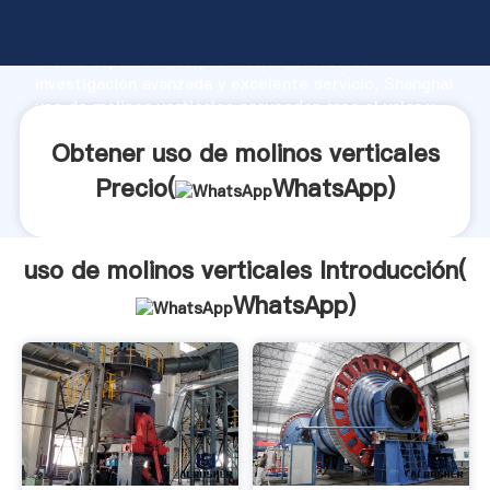
uso de molinos verticales fabricante Agarrando
fuerte capacidad de producción, fuerza de
investigación avanzada y excelente servicio, Shanghai
uso de molinos verticales proveedor crea el valor y
aporta valores a todos los clientes.
Obtener uso de molinos verticales
Precio(
WhatsApp
)
uso de molinos verticales Introducción(
WhatsApp
)