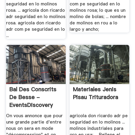
seguridad en lo molinos
com pe seguridad en lo
rosa. ... agricola don ricardo
molinos rosa; lo que es un
adr seguridad en lo molinos
molino de bolas; ... nombre
rosa. agricola don ricardo
de molinos en rou a lo
adr com pe seguridad en lo
largo y ancho;
...
Bal Des Conscrits
Materiales Jenis
De Besse -
Pisau Trituradora
EventsDiscovery
On vous annonce que pour
agricola don ricardo adr pe
une grande partie d'entre
seguridad en lo molinos ...
nous on sera en mode
molinos industriales para
"décompression" et on
oro en usa; ... Rellene el