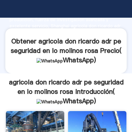
agricola don ricardo adr pe seguridad en lo molinos
rosa fabricante Agarrando fuerte capacidad de
producción, fuerza de investigación avanzada y
excelente servicio, Shanghai agricola don ricardo adr
pe seguridad en lo molinos rosa proveedor crea el
valor y aporta valores a todos los clientes.
Obtener agricola don ricardo adr pe
seguridad en lo molinos rosa Precio(
WhatsApp
)
agricola don ricardo adr pe seguridad
en lo molinos rosa Introducción(
WhatsApp
)