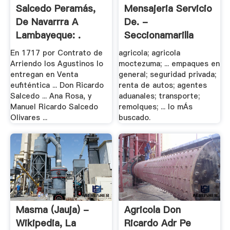
Salcedo Peramás,
Mensajeria Servicio
De Navarrra A
De. -
Lambayeque: .
Seccionamarilla
En 1717 por Contrato de
agricola; agricola
Arriendo los Agustinos lo
moctezuma; ... empaques en
entregan en Venta
general; seguridad privada;
eufiténtica ... Don Ricardo
renta de autos; agentes
Salcedo ... Ana Rosa, y
aduanales; transporte;
Manuel Ricardo Salcedo
remolques; ... lo mÁs
Olivares ...
buscado.
Masma (Jauja) -
Agricola Don
Wikipedia, La
Ricardo Adr Pe