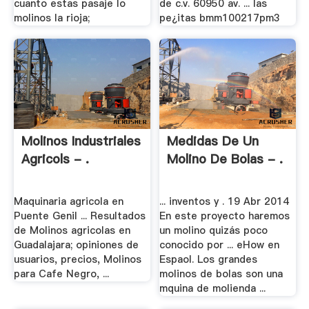
cuanto estas pasaje lo
de c.v. 60950 av. ... las
molinos la rioja;
pe¿itas bmm100217pm3
Molinos Industriales
Medidas De Un
Agricols - .
Molino De Bolas - .
Maquinaria agricola en
... inventos y . 19 Abr 2014
Puente Genil ... Resultados
En este proyecto haremos
de Molinos agricolas en
un molino quizás poco
Guadalajara; opiniones de
conocido por ... eHow en
usuarios, precios, Molinos
Espaol. Los grandes
para Cafe Negro, ...
molinos de bolas son una
mquina de molienda ...