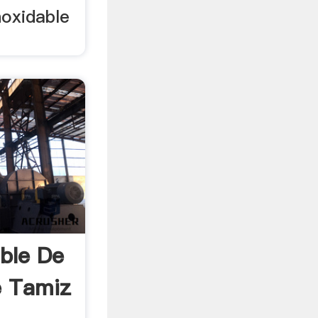
noxidable
able De
e Tamiz