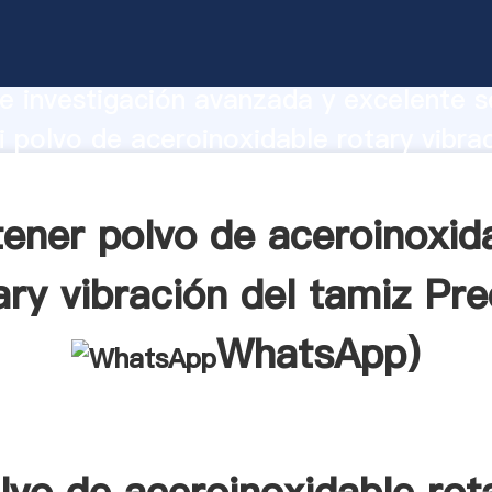
 aceroinoxidable rotary vibración del t
te Agarrando fuerte capacidad de prod
e investigación avanzada y excelente se
 polvo de aceroinoxidable rotary vibrac
oveedor crea el valor y aporta valores
tes.
ener polvo de aceroinoxid
ary vibración del tamiz Pre
WhatsApp
)