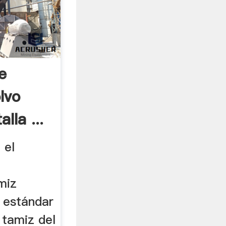
e
lvo
lla ...
 el
o
miz
e estándar
 tamiz del