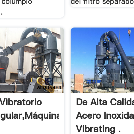
e columpio
del filtro separado
.
Vibratorio
De Alta Calid
gular,Máquina
Acero Inoxida
Vibrating .