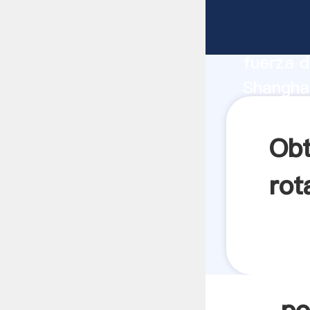
polvo de
fabrican
fuerza d
Shanghai
tamiz pr
los clien
Obt
rot