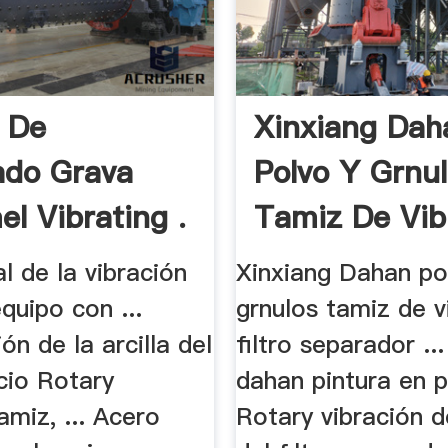
 De
Xinxiang Dah
ado Grava
Polvo Y Grnu
l Vibrating .
Tamiz De Vibr
l de la vibración
Xinxiang Dahan po
quipo con ...
grnulos tamiz de v
ón de la arcilla del
filtro separador ..
cio Rotary
dahan pintura en po
miz, ... Acero
Rotary vibración d