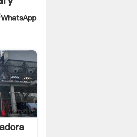
ary
cadora