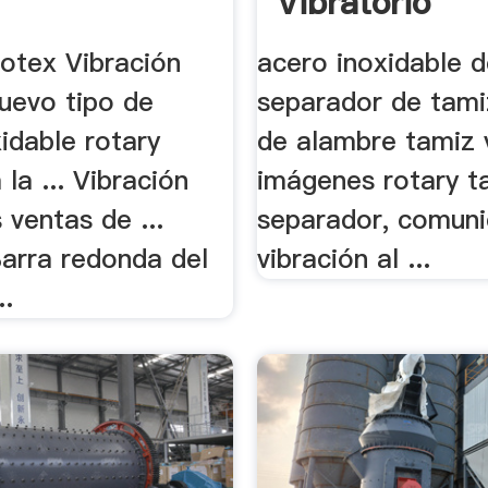
Vibratorio
Rotex Vibración
acero inoxidable 
nuevo tipo de
separador de tamiz
idable rotary
de alambre tamiz 
 la ... Vibración
imágenes rotary ta
 ventas de ...
separador, comun
arra redonda del
vibración al ...
..