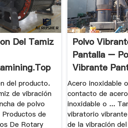
ion Del Tamiz
Polvo Vibrant
Pantalla – Po
kamining.top
Vibrante Panta
n del producto.
Acero inoxidable o
miz de vibración
contacto de acer
ancha de polvo
inoxidable o ... Ta
.. Productos de
vibratorio vibrant
dos De Rotary
de la vibración del