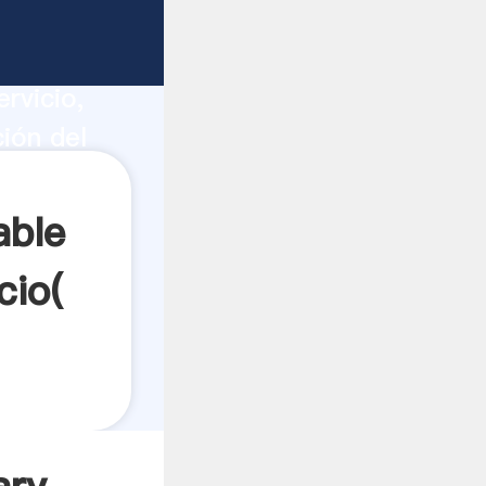
amiz
ucción,
rvicio,
ión del
 a todos
able
cio(