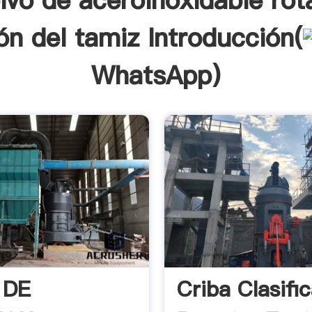
lvo de aceroinoxidable rot
ón del tamiz Introducción(
WhatsApp
)
 DE
Criba Clasifi