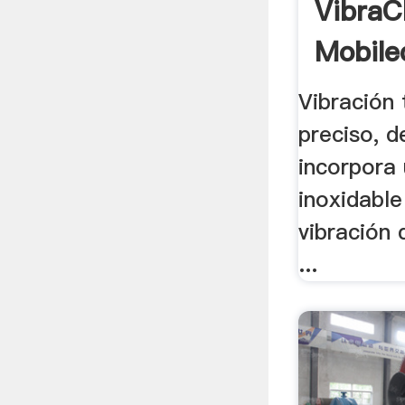
VibraC
Mobile
Vibración 
preciso, d
incorpora
inoxidable
vibración 
...