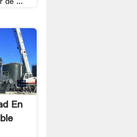
r de ...
ad En
ble