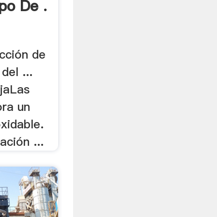
po De .
ección de
del ...
jaLas
ora un
xidable.
ación ...