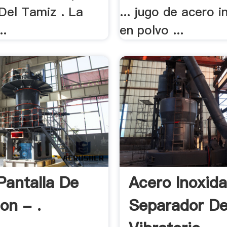
Del Tamiz . La
... jugo de acero i
..
en polvo ...
Pantalla De
Acero Inoxid
on - .
Separador D