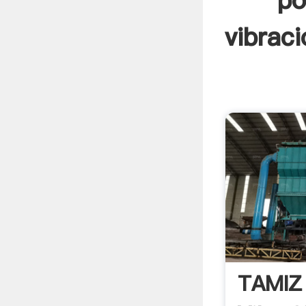
po
vibraci
TAMIZ