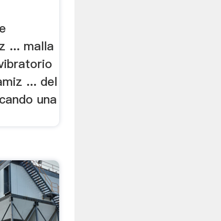
de
 ... malla
vibratorio
miz ... del
icando una