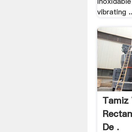
inoxidabl
vibrating ..
Tamiz 
Rectan
De .