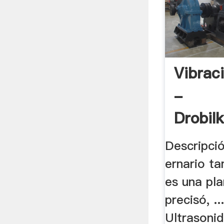
Vibrac
-
Drobil
Descripció
ernario ta
es una pl
precisó, .
Ultrasoni