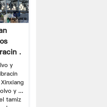
an
los
acin .
lvo y
ibracin
. Xinxiang
lvo y ...
el tamiz