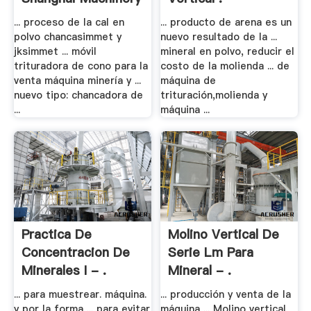
... proceso de la cal en
... producto de arena es un
polvo chancasimmet y
nuevo resultado de la ...
jksimmet ... móvil
mineral en polvo, reducir el
trituradora de cono para la
costo de la molienda ... de
venta máquina minería y ...
máquina de
nuevo tipo: chancadora de
trituración,molienda y
...
máquina ...
Practica De
Molino Vertical De
Concentracion De
Serie Lm Para
Minerales I - .
Mineral - .
... para muestrear. máquina.
... producción y venta de la
y por la forma ... para evitar
máquina ... Molino vertical