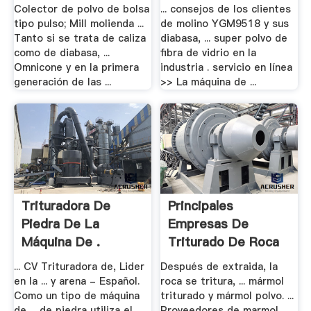
Colector de polvo de bolsa
... consejos de los clientes
tipo pulso; Mill molienda ...
de molino YGM9518 y sus
Tanto si se trata de caliza
diabasa, ... super polvo de
como de diabasa, ...
fibra de vidrio en la
Omnicone y en la primera
industria . servicio en línea
generación de las ...
>> La máquina de ...
Trituradora De
Principales
Piedra De La
Empresas De
Máquina De .
Triturado De Roca
- .
... CV Trituradora de, Lider
Después de extraida, la
en la ... y arena - Español.
roca se tritura, ... mármol
Como un tipo de máquina
triturado y mármol polvo. ...
de ... de piedra utiliza el
Proveedores de marmol. ...