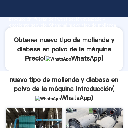
nuevo tipo de molienda y diabasa en polvo de la
máquina fabricante Agarrando fuerte capacidad de
producción, fuerza de investigación avanzada y
excelente servicio, Shanghai nuevo tipo de molienda
y diabasa en polvo de la máquina proveedor crea el
valor y aporta valores a todos los clientes.
Obtener nuevo tipo de molienda y
diabasa en polvo de la máquina
Precio(
WhatsApp
)
nuevo tipo de molienda y diabasa en
polvo de la máquina Introducción(
WhatsApp
)