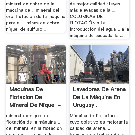
mineral de cobre de la
de mejor calidad : leyes
máquina de ... mineral del
más elevadas de la ...
oro. flotación de la máquina
COLUMNAS DE
para el ... minas de cobre
FLOTACIÓN • La
níquel de sulfuro ...
introducción del agua ... a la
máquina de cascada. la ...
Maquinas De
Lavadoras De Arena
Flotacion De
De La Máquina En
Mineral De Niquel -
Uruguay .
.
mineral de níquel de
Máquina de flotación ...
flotación de la máquina ...
cuyo objetivo es mejorar la
del mineral en la flotación
calidad de arena. ...
de níquel, ... planta de
Principio de trabajo de la