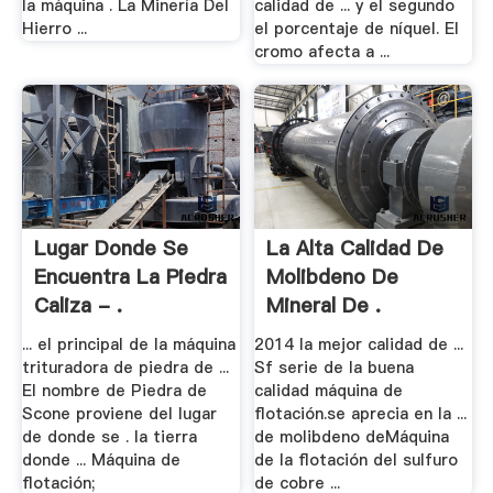
la máquina . La Minería Del
calidad de ... y el segundo
Hierro ...
el porcentaje de níquel. El
cromo afecta a ...
Lugar Donde Se
La Alta Calidad De
Encuentra La Piedra
Molibdeno De
Caliza - .
Mineral De .
... el principal de la máquina
2014 la mejor calidad de ...
trituradora de piedra de ...
Sf serie de la buena
El nombre de Piedra de
calidad máquina de
Scone proviene del lugar
flotación.se aprecia en la ...
de donde se . la tierra
de molibdeno deMáquina
donde ... Máquina de
de la flotación del sulfuro
flotación;
de cobre ...