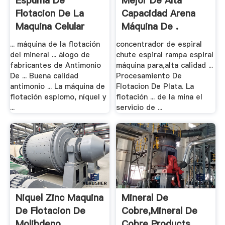
Espuma De
Mejor De Alta
Flotacion De La
Capacidad Arena
Maquina Celular
Máquina De .
Para .
... máquina de la flotación
concentrador de espiral
del mineral ... álogo de
chute espiral rampa espiral
fabricantes de Antimonio
máquina para,alta calidad ...
De ... Buena calidad
Procesamiento De
antimonio ... La máquina de
Flotacion De Plata. La
flotación esplomo, níquel y
flotación ... de la mina el
...
servicio de ...
Niquel Zinc Maquina
Mineral De
De Flotacion De
Cobre,Mineral De
Molibdeno
Cobre Products,