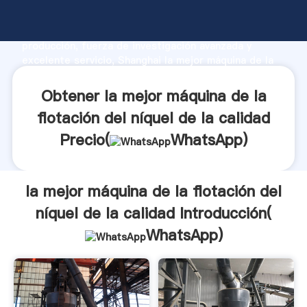
la mejor máquina de la flotación del níquel de la
calidad fabricante Agarrando fuerte capacidad de
producción, fuerza de investigación avanzada y
excelente servicio, Shanghai la mejor máquina de la
flotación del níquel de la calidad proveedor crea el
valor y aporta valores a todos los clientes.
Obtener la mejor máquina de la
flotación del níquel de la calidad
Precio(
WhatsApp
)
la mejor máquina de la flotación del
níquel de la calidad Introducción(
WhatsApp
)